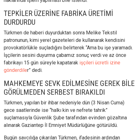
haklarında işlem yapılması bile istendi.
TEPKİLER ÜZERİNE FABRİKA ÜRETİMİ
DURDURDU
Türkmen de haberi duyurduktan sonra Melike Tekstil
patronunun, kimi yerel gazeteleri de kullanarak kendisini
provokatörlükle suçladığını belirterek “Ama bu işe yaramadı.
İşçilerin sesini duyurma çabamız sonuç verdi ve az önce
fabrikayı 15 gün süreyle kapatarak
işçileri ücretli izine
gönderdile
r” dedi.
MAHKEMEYE SEVK EDİLMESİNE GEREK BİLE
GÖRÜLMEDEN SERBEST BIRAKILDI
Türkmen, yapılan bir ihbar nedeniyle dün (3 Nisan Cuma)
gece saatlerinde ise “halkı kin ve nefrete tahrik”
suçlamasıyla Güvenlik Şube tarafından evinden gözaltına
alınarak Gaziantep İl Emniyet Müdürlüğüne götürüldü.
Bugün savcılığa çıkarılan Türkmen, ifadesinin ardından