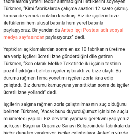
fabrikalarda yeterli tedbir alınmadığını ilettiklerini söyleyen
Türkmen, “Kimi fabrikalarda çalışma saatleri 12 saate çıkmış,
kimisinde yemek molaları kısalmış. Biz de işçilerin bize
ilettiklerini hem ulusal basınla hem yerel basınla
paylaşıyoruz. Bir yandan da
Antep İşçi Postası adlı sosyal
medya sayfasından
paylaşıyoruz” dedi.
Yaptıkları açıklamalardan sonra en az 10 fabrikanın üretime
ara verip işçileri ücretli izne gönderdiğini dile getiren
Türkmen, “Son olarak Melike Tekstil’de iki işçinin testinin
pozitif çıktığını belirten işçiler iş bıraktı ve bize ulaştı. Bu
duruma rağmen firma yönetimi işçileri zorla ikna edip
çalıştırdı. Biz durumu kamuoyuna yansıttıktan sonra da işçiler
ücretli izne yollandı” dedi.
İşçilerin salgına rağmen zorla çalıştırılmasının suç olduğunu
belirten Türkmen, “Ancak bunu duyurduğumuz için bize suçlu
muamelesi yapıldı. Biz devletin yapması gerekwni yapıyoruz
açıkçası. Başpınar Organize Sanayi Bölgesindeki fabrikalarda
hiçbir denetim yapılmıyor, işçiler çalıştırılıyor. Antep’in yüzde