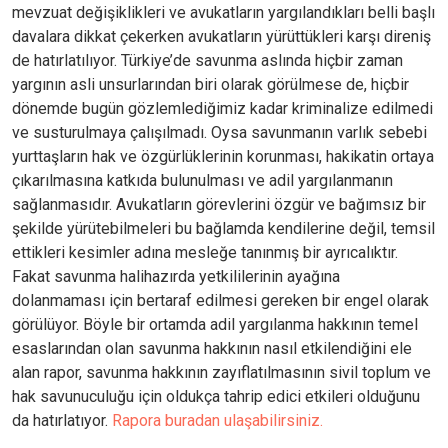
mevzuat değişiklikleri ve avukatların yargılandıkları belli başlı
davalara dikkat çekerken avukatların yürüttükleri karşı direniş
de hatırlatılıyor. Türkiye’de savunma aslında hiçbir zaman
yargının asli unsurlarından biri olarak görülmese de, hiçbir
dönemde bugün gözlemlediğimiz kadar kriminalize edilmedi
ve susturulmaya çalışılmadı. Oysa savunmanın varlık sebebi
yurttaşların hak ve özgürlüklerinin korunması, hakikatin ortaya
çıkarılmasına katkıda bulunulması ve adil yargılanmanın
sağlanmasıdır. Avukatların görevlerini özgür ve bağımsız bir
şekilde yürütebilmeleri bu bağlamda kendilerine değil, temsil
ettikleri kesimler adına mesleğe tanınmış bir ayrıcalıktır.
Fakat savunma halihazırda yetkililerinin ayağına
dolanmaması için bertaraf edilmesi gereken bir engel olarak
görülüyor. Böyle bir ortamda adil yargılanma hakkının temel
esaslarından olan savunma hakkının nasıl etkilendiğini ele
alan rapor, savunma hakkının zayıflatılmasının sivil toplum ve
hak savunuculuğu için oldukça tahrip edici etkileri olduğunu
da hatırlatıyor.​
Rapora buradan ulaşabilirsiniz.