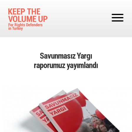
Skip to main content
Savunmasız Yargı
raporumuz yayımlandı
Image