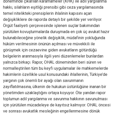
döneminde çıkarılan kararnameler (KHK) ile adil yargılanma
hakkı, silahların eşitliği prensibi gibi ceza yargılamasında
temel nitelikteki prensiplerin ihlalinin kapısını açan
değişikliklere de raporda detaylı bir şekilde yer veriliyor.
Örgüt faaliyeti çerçevesinde işlenen suçlar bakımından
yürütülen kovuşturmalarda duruşmada en çok üç avukat hazır
bulunabileceğine yönelik değişiklik, müdafinin yokluğunda
hüküm verilmesinin önünün açılması ve müvekkili ile
görüşmek için cezaevine giden avukatların götürdüğü
belgelerin aranmasıyla ilgili yeni düzenlemeler bunlardan
yalnızca birkaçı. Rapor, OHAL döneminden beri süren ve
normalleştirilen tüm bu keyfi uygulamalar ile mahkemelerde
hakimlerin özellikle usul konusundaki ihlallerinin, Türkiye’de
yargının çok önemli bir ayağı olan savunmanın
zayıflatılmasına, ülkenin de hukukun üstünlüğüne inanan bir
yönetimden uzaklaştığını ortaya koyuyor. Öte yandan rapor
toplumun adil yargılanma ve savunma hakkının savunulması
için yürütülen mücadeleye de kayıtsız kalmıyor. OHAL öncesi
ve sonrası avukatlık mesleğinin engellenmesine dönük