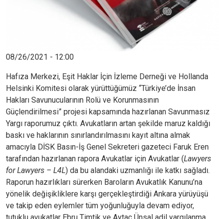
08/26/2021 - 12:00
Hafıza Merkezi, Eşit Haklar İçin İzleme Derneği ve Hollanda
Helsinki Komitesi olarak yürüttüğümüz “Türkiye’de İnsan
Hakları Savunucularının Rolü ve Korunmasının
Güçlendirilmesi” projesi kapsamında hazırlanan Savunmasız
Yargı raporumuz çıktı. Avukatların artan şekilde maruz kaldığı
baskı ve haklarının sınırlandırılmasını kayıt altına almak
amacıyla DİSK Basın-İş Genel Sekreteri gazeteci Faruk Eren
tarafından hazırlanan rapora Avukatlar için Avukatlar (
Lawyers
for Lawyers – L4L
) da bu alandaki uzmanlığı ile katkı sağladı.
Raporun hazırlıkları sürerken Baroların Avukatlık Kanunu’na
yönelik değişikliklere karşı gerçekleştirdiği Ankara yürüyüşü
ve takip eden eylemler tüm yoğunluğuyla devam ediyor,
tutuklu avukatlar Ebru Timtik ve Aytaç Ünsal adil yargılanma