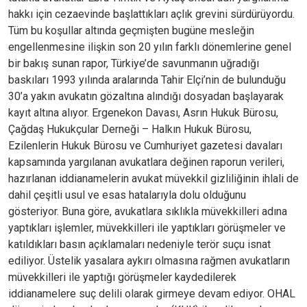
hakkı için cezaevinde başlattıkları açlık grevini sürdürüyordu.
Tüm bu koşullar altında geçmişten bugüne mesleğin
engellenmesine ilişkin son 20 yılın farklı dönemlerine genel
bir bakış sunan rapor, Türkiye’de savunmanın uğradığı
baskıları 1993 yılında aralarında Tahir Elçi’nin de bulunduğu
30’a yakın avukatın gözaltına alındığı dosyadan başlayarak
kayıt altına alıyor. Ergenekon Davası, Asrın Hukuk Bürosu,
Çağdaş Hukukçular Derneği – Halkın Hukuk Bürosu,
Ezilenlerin Hukuk Bürosu ve Cumhuriyet gazetesi davaları
kapsamında yargılanan avukatlara değinen raporun verileri,
hazırlanan iddianamelerin avukat müvekkil gizliliğinin ihlali de
dahil çeşitli usul ve esas hatalarıyla dolu olduğunu
gösteriyor. Buna göre, avukatlara sıklıkla müvekkilleri adına
yaptıkları işlemler, müvekkilleri ile yaptıkları görüşmeler ve
katıldıkları basın açıklamaları nedeniyle terör suçu isnat
ediliyor. Üstelik yasalara aykırı olmasına rağmen avukatların
müvekkilleri ile yaptığı görüşmeler kaydedilerek
iddianamelere suç delili olarak girmeye devam ediyor. OHAL