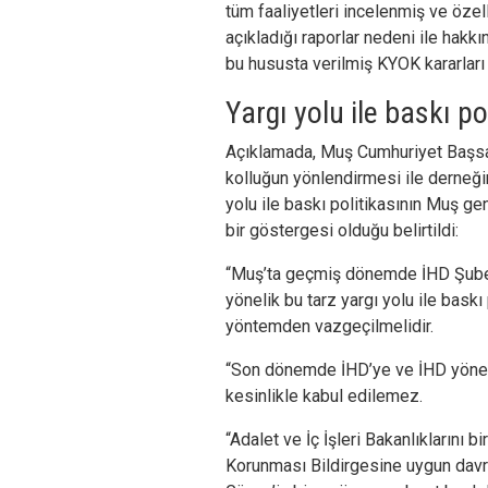
tüm faaliyetleri incelenmiş ve öze
açıkladığı raporlar nedeni ile hakk
bu hususta verilmiş KYOK kararları
Yargı yolu ile baskı pol
Açıklamada, Muş Cumhuriyet Başsav
kolluğun yönlendirmesi ile derneğin
yolu ile baskı politikasının Muş ge
bir göstergesi olduğu belirtildi:
“Muş’ta geçmiş dönemde İHD Şube 
yönelik bu tarz yargı yolu ile baskı
yöntemden vazgeçilmelidir.
“Son dönemde İHD’ye ve İHD yönetic
kesinlikle kabul edilemez.
“Adalet ve İç İşleri Bakanlıklarını 
Korunması Bildirgesine uygun davr