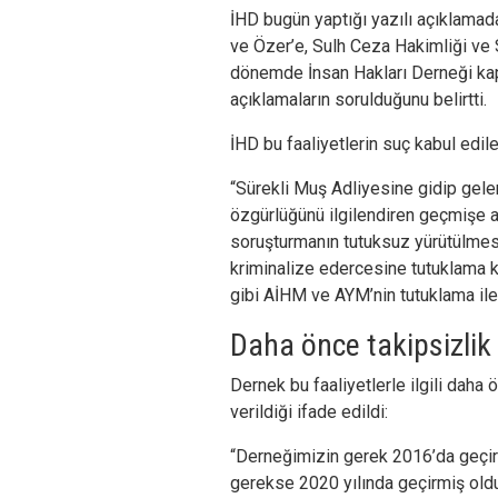
İHD bugün yaptığı yazılı açıklamad
ve Özer’e, Sulh Ceza Hakimliği ve S
dönemde İnsan Hakları Derneği kaps
açıklamaların sorulduğunu belirtti.
İHD bu faaliyetlerin suç kabul edile
“Sürekli Muş Adliyesine gidip gel
özgürlüğünü ilgilendiren geçmişe ai
soruşturmanın tutuksuz yürütülmesi
kriminalize edercesine tutuklama k
gibi AİHM ve AYM’nin tutuklama ile il
Daha önce takipsizlik 
Dernek bu faaliyetlerle ilgili daha
verildiği ifade edildi:
“Derneğimizin gerek 2016’da geçir
gerekse 2020 yılında geçirmiş old