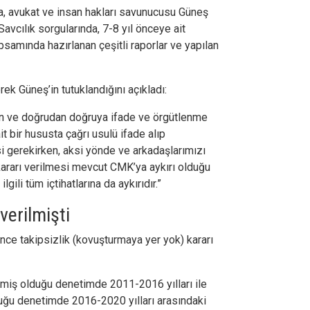
a, avukat ve insan hakları savunucusu Güneş
avcılık sorgularında, 7-8 yıl önceye ait
amında hazırlanan çeşitli raporlar ve yapılan
rek Güneş’in tutuklandığını açıkladı:
en ve doğrudan doğruya ifade ve örgütlenme
t bir hususta çağrı usulü ifade alıp
 gerekirken, aksi yönde ve arkadaşlarımızı
ararı verilmesi mevcut CMK’ya aykırı olduğu
gili tüm içtihatlarına da aykırıdır.”
verilmişti
 önce takipsizlik (kovuşturmaya yer yok) kararı
miş olduğu denetimde 2011-2016 yılları ile
uğu denetimde 2016-2020 yılları arasındaki