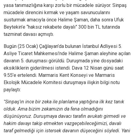
yasa tanımazlığına karşı zorlu bir mücadele sürüyor. Sinpaş
mücadele direncini kırmak ve yaşam savunucularını
susturmak amacıyla önce Halime Şaman, daha sonra Ufuk
Beytekin’e “haksız rekabete dayalı” 300 bin TL tutarında
tazminat davası açmıştı.
Bugün (25 Ocak) Çağlayan’da bulunan İstanbul Adliyesi 5.
Asliye Ticaret Mahkemesi’nde Halime Şaman aleyhine açılan
davanın 5. duruşması görüldü. Duruşmada yine dosyadaki
eksikliklerin giderilmesi istendi. Dava 12 Nisan günü saat
9.55’e ertelendi. Marmaris Kent Konseyi ve Marmaris
Ekolojik Mücadele Komitesi duruşmaya ilişkin bilgi notu
paylaştı:
"Sinpaş’ın ince bir zeka ile planlama yaptığına ilk kez tanık
olduk. Ama bizim zekamızın da fena olmadığını
düşünüyoruz. Duruşmaya davacı tarafın avukatı girmedi ve
hakim davayı takip etmekten vazgeçebileceğimizi, davalı
taraf gelmediği için istersek davanın düşeceğini söyledi. Yani