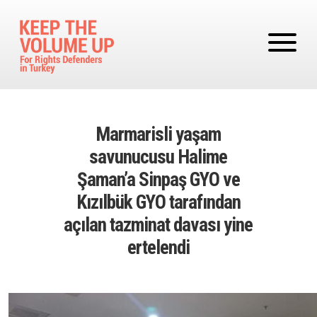
Skip to main content
Marmarisli yaşam
savunucusu Halime
Şaman’a Sinpaş GYO ve
Kızılbük GYO tarafından
açılan tazminat davası yine
ertelendi
Image