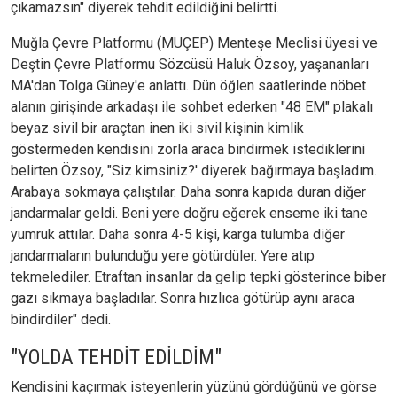
çıkamazsın" diyerek tehdit edildiğini belirtti.
Muğla Çevre Platformu (MUÇEP) Menteşe Meclisi üyesi ve
Deştin Çevre Platformu Sözcüsü Haluk Özsoy, yaşananları
MA'dan Tolga Güney'e anlattı. Dün öğlen saatlerinde nöbet
alanın girişinde arkadaşı ile sohbet ederken "48 EM" plakalı
beyaz sivil bir araçtan inen iki sivil kişinin kimlik
göstermeden kendisini zorla araca bindirmek istediklerini
belirten Özsoy, "Siz kimsiniz?' diyerek bağırmaya başladım.
Arabaya sokmaya çalıştılar. Daha sonra kapıda duran diğer
jandarmalar geldi. Beni yere doğru eğerek enseme iki tane
yumruk attılar. Daha sonra 4-5 kişi, karga tulumba diğer
jandarmaların bulunduğu yere götürdüler. Yere atıp
tekmelediler. Etraftan insanlar da gelip tepki gösterince biber
gazı sıkmaya başladılar. Sonra hızlıca götürüp aynı araca
bindirdiler" dedi.
"YOLDA TEHDİT EDİLDİM"
Kendisini kaçırmak isteyenlerin yüzünü gördüğünü ve görse