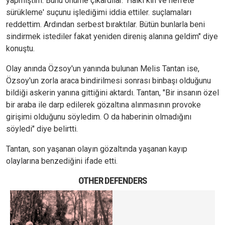
yapmıştım. Bunu önüme çıkardılar. 'Halkı kin ve nefrete
sürükleme' suçunu işlediğimi iddia ettiler. suçlamaları
reddettim. Ardından serbest bıraktılar. Bütün bunlarla beni
sindirmek istediler fakat yeniden direniş alanına geldim" diye
konuştu.
Olay anında Özsoy'un yanında bulunan Melis Tantan ise,
Özsoy'un zorla araca bindirilmesi sonrası binbaşı olduğunu
bildiği askerin yanına gittiğini aktardı. Tantan, "Bir insanın özel
bir araba ile darp edilerek gözaltına alınmasının provoke
girişimi olduğunu söyledim. O da haberinin olmadığını
söyledi" diye belirtti.
Tantan, son yaşanan olayın gözaltında yaşanan kayıp
olaylarına benzediğini ifade etti.
OTHER DEFENDERS