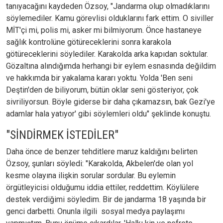
tanıyacağını kaydeden Özsoy, "Jandarma olup olmadıklarını
söylemediler. Kamu görevlisi olduklarını fark ettim. O siviller
MİT'çi mi, polis mi, asker mi bilmiyorum. Önce hastaneye
sağlık kontrolüne götüreceklerini sonra karakola
götüreceklerini söylediler. Karakolda arka kapıdan soktular.
Gözaltına alındığımda herhangi bir eylem esnasında değildim
ve hakkımda bir yakalama kararı yoktu. Yolda 'Ben seni
Deştin'den de biliyorum, bütün oklar seni gösteriyor, çok
sivriliyorsun. Böyle giderse bir daha çıkamazsın, bak Gezi'ye
adamlar hala yatıyor' gibi söylemleri oldu" şeklinde konuştu.
"SİNDİRMEK İSTEDİLER"
Daha önce de benzer tehditlere maruz kaldığını belirten
Özsoy, şunları söyledi: "Karakolda, Akbelen'de olan yol
kesme olayına ilişkin sorular sordular. Bu eylemin
örgütleyicisi olduğumu iddia ettiler, reddettim. Köylülere
destek verdiğimi söyledim. Bir de jandarma 18 yaşında bir
genci darbetti. Onunla ilgili sosyal medya paylaşımı