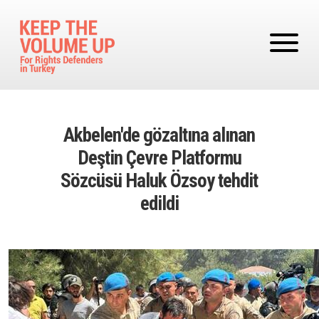
Skip to main content
Akbelen'de gözaltına alınan
Deştin Çevre Platformu
Sözcüsü Haluk Özsoy tehdit
edildi
Image