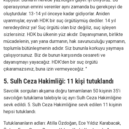
operasyonun emrini verenler aynı zamanda bu gerekçeyi de
oluşturdular. 13-14 yıl önceye kadar gidiyorlar. Aniden
uyanmışlar, eyvah HDK bir suç örgütüymüş dediler. 14 yıl
neredeydiniz ya! Suç örgütü olan biz değiliz, suç işleyen
sizlersiniz. HDK bu ülkenin yüz akıdır. Dayanışmanın, birlikte
mücadelenin, yan yana durmanın, hak savunuculuğu yapmanın,
toplumla bütünleşmenin adıdır. Siz bununla korkuyu yaymaya
çalışıyorsunuz. Biz de bunun karşısında cesareti ve
dayanışmayı yayacağız. HDK'den bir suç örgütü
çıkaramazsınız, buna izin vermeyeceğiz. "
5. Sulh Ceza Hakimliği: 11 kişi tutuklandı
Savcılık sorguları akşama doğru tamamlanan 50 kişinin 35'i
savcılığın tutuklama talebiyle üç ayrı Sulh Ceza Hakimliğine
sevk edildi. 5. Sulh Ceza Hakimliğine sevk edilen 11 kişinin
hepsi tutuklandı.
Tutuklananların adları: Atilla Özdoğan, Ece Yıldız Karabacak,