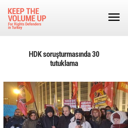
Skip to main content
HDK soruşturmasında 30
tutuklama
Image