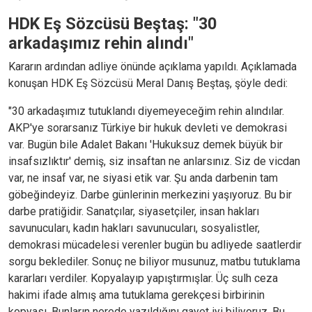
HDK Eş Sözcüsü Beştaş: "30
arkadaşımız rehin alındı"
Kararın ardından adliye önünde açıklama yapıldı. Açıklamada
konuşan HDK Eş Sözcüsü Meral Danış Beştaş, şöyle dedi:
"30 arkadaşımız tutuklandı diyemeyeceğim rehin alındılar.
AKP'ye sorarsanız Türkiye bir hukuk devleti ve demokrasi
var. Bugün bile Adalet Bakanı 'Hukuksuz demek büyük bir
insafsızlıktır' demiş, siz insaftan ne anlarsınız. Siz de vicdan
var, ne insaf var, ne siyasi etik var. Şu anda darbenin tam
göbeğindeyiz. Darbe günlerinin merkezini yaşıyoruz. Bu bir
darbe pratiğidir. Sanatçılar, siyasetçiler, insan hakları
savunucuları, kadın hakları savunucuları, sosyalistler,
demokrasi mücadelesi verenler bugün bu adliyede saatlerdir
sorgu beklediler. Sonuç ne biliyor musunuz, matbu tutuklama
kararları verdiler. Kopyalayıp yapıştırmışlar. Üç sulh ceza
hakimi ifade almış ama tutuklama gerekçesi birbirinin
kopyası. Bunların nerede yazıldığını gayet iyi biliyoruz. Bu