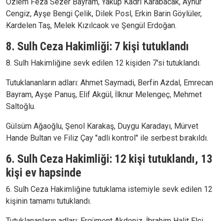
Özlem Feza Sezer Bayram, Yakup Kadri Karabacak, Aynur
Cengiz, Ayşe Bengi Çelik, Dilek Posl, Erkin Barin Göylüler,
Kardelen Taş, Melek Kızılcaok ve Şengül Erdoğan.
8. Sulh Ceza Hakimliği: 7 kişi tutuklandı
8. Sulh Hakimliğine sevk edilen 12 kişiden 7'si tutuklandı.
Tutuklananların adları: Ahmet Saymadi, Berfin Azdal, Emrecan
Bayram, Ayşe Panuş, Elif Akgül, İlknur Melengeç, Mehmet
Saltoğlu.
Gülsüm Ağaoğlu, Şenol Karakaş, Duygu Karadayı, Mürvet
Hande Bultan ve Filiz Çay "adli kontrol" ile serbest bırakıldı.
6. Sulh Ceza Hakimliği: 12 kişi tutuklandı, 13
kişi ev hapsinde
6. Sulh Ceza Hakimliğine tutuklama istemiyle sevk edilen 12
kişinin tamamı tutuklandı.
Tutuklananların adları: Ercüment Akdeniz, İbrahim Halit Elçi,