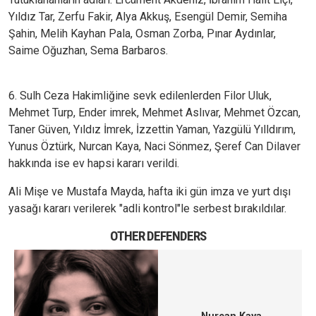
Yıldız Tar, Zerfu Fakir, Alya Akkuş, Esengül Demir, Semiha
Şahin, Melih Kayhan Pala, Osman Zorba, Pınar Aydınlar,
Saime Oğuzhan, Sema Barbaros.
6. Sulh Ceza Hakimliğine sevk edilenlerden Filor Uluk,
Mehmet Turp, Ender imrek, Mehmet Aslıvar, Mehmet Özcan,
Taner Güven, Yıldız İmrek, İzzettin Yaman, Yazgülü Yılldırım,
Yunus Öztürk, Nurcan Kaya, Naci Sönmez, Şeref Can Dilaver
hakkında ise ev hapsi kararı verildi.
Ali Mişe ve Mustafa Mayda, hafta iki gün imza ve yurt dışı
yasağı kararı verilerek "adli kontrol"le serbest bırakıldılar.
OTHER DEFENDERS