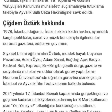
“Cumhurbaşkanına hakaret” ve “Toplantı ve Gösteri
Yürüyüşleri Kanunu'na muhalefet” suçlamalarıyla tutuklama
talebiyle Ayvalık Sulh Ceza Hakimliğine sevk edildi.
Çiğdem Öztürk hakkında
1978, İstanbul doğumlu. İnsan hakları, kadın hakları, ayrımcılık
karşıtı politikalar, sanat ve müzik konularıyla ilgilenen bir
serbest gazeteci, editör ve çevirmen.
Siyaset bilimi eğitimi alan Öztürk, meslek hayatı boyunca
Pazartesi, Adam Öykü, Adam Sanat, Buğday, Açık Radyo,
Radikal, Roll, Express, Bir+Bir gibi çeşitli dergi, gazete ve
radyolarda muhabir ve editör olarak görev yaptı. İzmir
Ekonomi Üniversitesi’nde öğretim görevlisi olarak çalıştı;
İstanbul ve Ayvalık film festivallerine katkıda bulundu.
2021 yılında 17. İstanbul Bienali kapsamında gerçekleşen ve
göçmen kadınların hikâyelerine adanmış bir 8 Mart kutlaması
olan “Yan Yanayız!” etkinliğinin küratörlüğünü üstlendi.
Alejandro Zambra, Jorge Luis Borges, Guillermo Cabrera