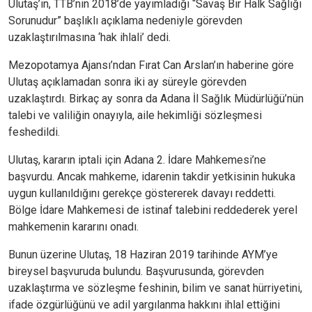
Ulutaş’ın, TTB’nin 2018’de yayımladığı “Savaş Bir Halk Sağlığı
Sorunudur” başlıklı açıklama nedeniyle görevden
uzaklaştırılmasına ‘hak ihlali’ dedi.
Mezopotamya Ajansı’ndan Fırat Can Arslan’ın haberine göre
Ulutaş açıklamadan sonra iki ay süreyle görevden
uzaklaştırdı. Birkaç ay sonra da Adana İl Sağlık Müdürlüğü’nün
talebi ve valiliğin onayıyla, aile hekimliği sözleşmesi
feshedildi.
Ulutaş, kararın iptali için Adana 2. İdare Mahkemesi’ne
başvurdu. Ancak mahkeme, idarenin takdir yetkisinin hukuka
uygun kullanıldığını gerekçe göstererek davayı reddetti.
Bölge İdare Mahkemesi de istinaf talebini reddederek yerel
mahkemenin kararını onadı.
Bunun üzerine Ulutaş, 18 Haziran 2019 tarihinde AYM’ye
bireysel başvuruda bulundu. Başvurusunda, görevden
uzaklaştırma ve sözleşme feshinin, bilim ve sanat hürriyetini,
ifade özgürlüğünü ve adil yargılanma hakkını ihlal ettiğini