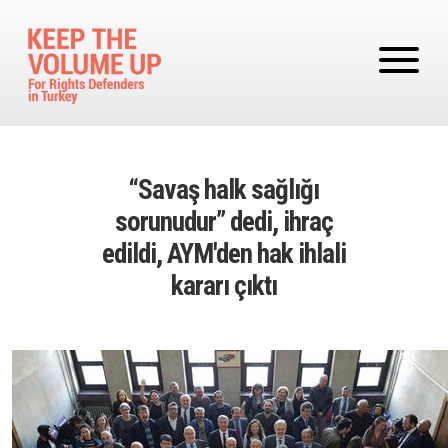
Skip to main content
“Savaş halk sağlığı
sorunudur” dedi, ihraç
edildi, AYM'den hak ihlali
kararı çıktı
Image