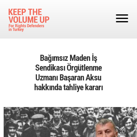
Skip to main content
Bağımsız Maden İş
Sendikası Örgütlenme
Uzmanı Başaran Aksu
hakkında tahliye kararı
Image