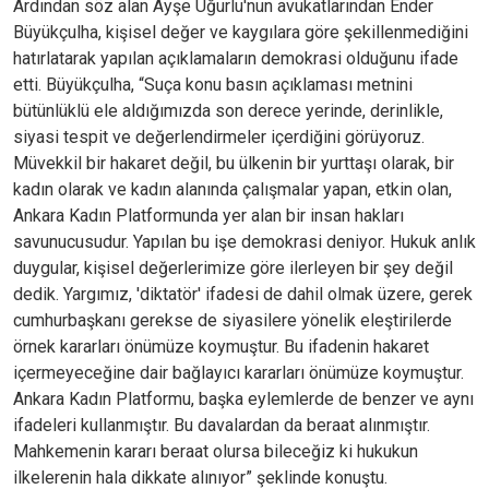
Ardından söz alan Ayşe Uğurlu'nun avukatlarından Ender
Büyükçulha, kişisel değer ve kaygılara göre şekillenmediğini
hatırlatarak yapılan açıklamaların demokrasi olduğunu ifade
etti. Büyükçulha, “Suça konu basın açıklaması metnini
bütünlüklü ele aldığımızda son derece yerinde, derinlikle,
siyasi tespit ve değerlendirmeler içerdiğini görüyoruz.
Müvekkil bir hakaret değil, bu ülkenin bir yurttaşı olarak, bir
kadın olarak ve kadın alanında çalışmalar yapan, etkin olan,
Ankara Kadın Platformunda yer alan bir insan hakları
savunucusudur. Yapılan bu işe demokrasi deniyor. Hukuk anlık
duygular, kişisel değerlerimize göre ilerleyen bir şey değil
dedik. Yargımız, 'diktatör' ifadesi de dahil olmak üzere, gerek
cumhurbaşkanı gerekse de siyasilere yönelik eleştirilerde
örnek kararları önümüze koymuştur. Bu ifadenin hakaret
içermeyeceğine dair bağlayıcı kararları önümüze koymuştur.
Ankara Kadın Platformu, başka eylemlerde de benzer ve aynı
ifadeleri kullanmıştır. Bu davalardan da beraat alınmıştır.
Mahkemenin kararı beraat olursa bileceğiz ki hukukun
ilkelerenin hala dikkate alınıyor” şeklinde konuştu.