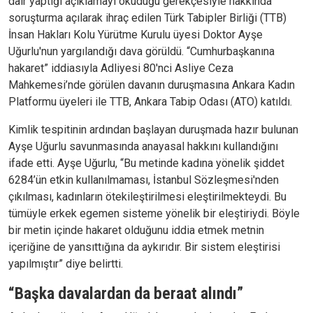
dair yaptığı açıklamayı okuduğu gerekçesiyle hakkında
soruşturma açılarak ihraç edilen Türk Tabipler Birliği (TTB)
İnsan Hakları Kolu Yürütme Kurulu üyesi Doktor Ayşe
Uğurlu'nun yargılandığı dava görüldü. “Cumhurbaşkanına
hakaret” iddiasıyla Adliyesi 80'nci Asliye Ceza
Mahkemesi’nde görülen davanın duruşmasına Ankara Kadın
Platformu üyeleri ile TTB, Ankara Tabip Odası (ATO) katıldı.
Kimlik tespitinin ardından başlayan duruşmada hazır bulunan
Ayşe Uğurlu savunmasında anayasal hakkını kullandığını
ifade etti. Ayşe Uğurlu, “Bu metinde kadına yönelik şiddet
6284’ün etkin kullanılmaması, İstanbul Sözleşmesi'nden
çıkılması, kadınların ötekileştirilmesi eleştirilmekteydi. Bu
tümüyle erkek egemen sisteme yönelik bir eleştiriydi. Böyle
bir metin içinde hakaret olduğunu iddia etmek metnin
içeriğine de yansıttığına da aykırıdır. Bir sistem eleştirisi
yapılmıştır” diye belirtti.
“Başka davalardan da beraat alındı”