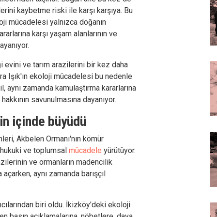
lerini kaybetme riski ile karşı karşıya. Bu
loji mücadelesi yalnızca doğanın
rarlarına karşı yaşam alanlarının ve
ayanıyor.
i evini ve tarım arazilerini bir kez daha
ra Işık'ın ekoloji mücadelesi bu nedenle
l, aynı zamanda kamulaştırma kararlarına
t hakkının savunulmasına dayanıyor.
n içinde büyüdü
inleri, Akbelen Ormanı'nın kömür
ı hukuki ve toplumsal
mücadele
yürütüyor.
razilerinin ve ormanların madencilik
a açarken, aynı zamanda barışçıl
cılarından biri oldu. İkizköy'deki ekoloji
n basın açıklamalarına, nöbetlere, dava