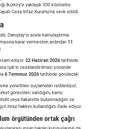
ığı İkizköy'e yaklaşık 300 kilometre
Kapalı Ceza İnfaz Kurumu'na sevk edildi.
ma
aldı. Danıştay'ın acele kamulaştırma
ulmasına karar vermesinin ardından
11
.
devam ediyor.
22 Haziran 2026
tarihinde
ra Işık’ın cezalandırılması yönünde
şma
6 Temmuz 2026
tarihinde görülecek.
sine yöneltilen suçlamaları reddediyor;
rket görevlileri sandığını, kamu
tehdit veya hakarette bulunmadığını ve
ıl itiraz hakkını kullandığını ifade ediyor.
oplum örgütünden ortak çağrı
uluslararası insan hakları kuruluşlarının da