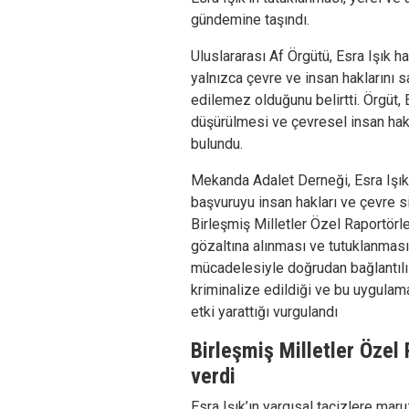
gündemine taşındı.
Uluslararası Af Örgütü, Esra Işık 
yalnızca çevre ve insan haklarını 
edilemez olduğunu belirtti. Örgüt, 
düşürülmesi ve çevresel insan hak
bulundu.
Mekanda Adalet Derneği, Esra Işık'ı
başvuruyu insan hakları ve çevre si
Birleşmiş Milletler Özel Raportörle
gözaltına alınması ve tutuklanması
mücadelesiyle doğrudan bağlantılı
kriminalize edildiği ve bu uygulam
etki yarattığı vurgulandı
Birleşmiş Milletler Özel 
verdi
Esra Işık’ın yargısal tacizlere maru