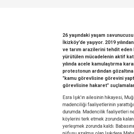
26 yaşındaki yaşam savunucusu Es
İkizköy'de yaşıyor. 2019 yılında
ve tarım arazilerini tehdit eden
yürütülen mücadelenin aktif katı
yılında acele kamulaştırma kara
protestonun ardından gözaltına a
"kamu görevlisine görevini yap
görevlisine hakaret" suçlamaları
Esra Işık'ın ailesinin hikayesi, Mu
madenciliği faaliyetlerinin yarattı
durumda. Madencilik faaliyetleri n
köylerini terk etmek zorunda kalan
yerleşmek zorunda kaldı. Babasının
nüfusu azalmış olan Işıkdere Mahal