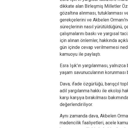
dikkate alan Birleşmiş Milletler Öze
gözaltına alınması, tutuklanması ve
gerekçelerini ve Akbelen Ormanı’nd
süreçlerinin nasıl yürütüldüğünü, ç
çalışmalarını baskı ve yargısal tac
için alınan önlemler, hakkında açık
gün içinde cevap verilmemesi ned
kamuoyu ile paylaştı.
Esra Işık'ın yargılanması, yalnızca
yaşam savunucularının korunması 
Dava; ifade özgürlüğü, barışçıl top
adil yargılanma hakkı ile ekoloji ha
karşı karşıya bırakılması bakımında
değerlendiriliyor.
Aynı zamanda dava, Akbelen Orman
madencilik faaliyetleri, acele kamu