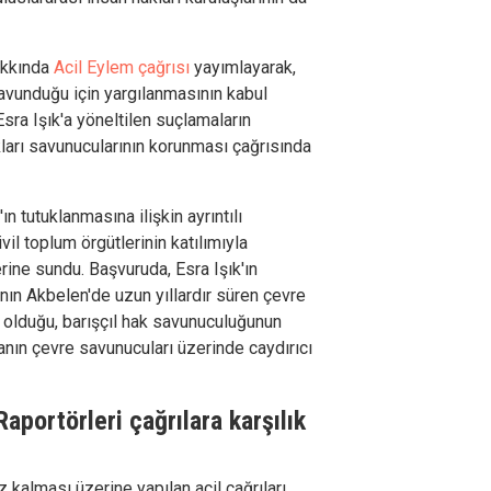
hakkında
Acil Eylem
çağrısı
yayımlayarak,
savunduğu için yargılanmasının kabul
Esra Işık'a yöneltilen suçlamaların
ları savunucularının korunması çağrısında
n tutuklanmasına ilişkin ayrıntılı
vil toplum örgütlerinin katılımıyla
rine sundu. Başvuruda, Esra Işık'ın
nın Akbelen'de uzun yıllardır süren çevre
 olduğu, barışçıl hak savunuculuğunun
anın çevre savunucuları üzerinde caydırıcı
Raportörleri çağrılara karşılık
z kalması üzerine yapılan acil çağrıları