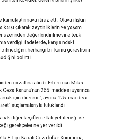
e kamulaştırmaya itiraz etti. Olaya ilişkin
a karşı çıkarak zeytinliklerin ve yaşam
er üzerinden değerlendirilmesine tepki
nra verdiği ifadelerde, karşısındaki
bilmediğini, herhangi bir kamu görevlisini
diğini belirtti.
nden gözaltına alındı. Ertesi gün Milas
rk Ceza Kanunu'nun 265. maddesi uyarınca
mamak için direnme", ayrıca 125. maddesi
et" suçlamalarıyla tutuklandı.
acak diğer keşifleri etkileyebileceği ve
ceği gerekçelerine yer verildi.
la E Tipi Kapalı Ceza İnfaz Kurumu'na,