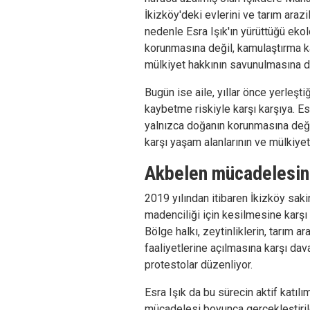
İkizköy'deki evlerini ve tarım arazi
nedenle Esra Işık'ın yürüttüğü eko
korunmasına değil, kamulaştırma ka
mülkiyet hakkının savunulmasına d
Bugün ise aile, yıllar önce yerleştiğ
kaybetme riskiyle karşı karşıya. Es
yalnızca doğanın korunmasına deği
karşı yaşam alanlarının ve mülkiye
Akbelen mücadelesini
2019 yılından itibaren İkizköy sak
madenciliği için kesilmesine karş
Bölge halkı, zeytinliklerin, tarım a
faaliyetlerine açılmasına karşı dav
protestolar düzenliyor.
Esra Işık da bu sürecin aktif katılım
mücadelesi boyunca gerçekleştirile