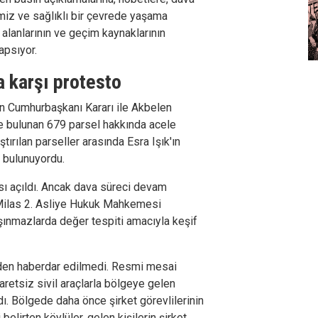
emiz ve sağlıklı bir çevrede yaşama
 alanlarının ve geçim kaynaklarının
apsıyor.
 karşı protesto
n Cumhurbaşkanı Kararı ile Akbelen
e bulunan 679 parsel hakkında acele
tırılan parseller arasında Esra Işık'ın
e bulunuyordu.
ası açıldı. Ancak dava süreci devam
Milas 2. Asliye Hukuk Mahkemesi
şınmazlarda değer tespiti amacıyla keşif
inden haberdar edilmedi. Resmi mesai
retsiz sivil araçlarla bölgeye gelen
dı. Bölgede daha önce şirket görevlilerinin
belirten köylüler, gelen kişilerin şirket