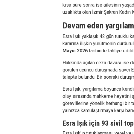
kısa süre sonra ise ailesinin yaşad
uzaklıkta olan İzmir Şakran Kadın 
Devam eden yargıla
Esra Işık yaklaşık 42 gün tutuklu k
kararına ilişkin yürütmenin durdur
Mayıs 2026
tarihinde tahliye edildi
Hakkında açılan ceza davası ise 
görülen üçüncü duruşmada savcı Es
talepte bulundu. Bir sonraki duru
Esra Işık, yargılama boyunca kendi
olay sırasında mahkeme heyetini şi
görevlilerine yönelik herhangi bir 
yalnızca kamulaştırmaya karşı barışç
Esra Işık için 93 sivil t
Esra Işık'ın tutuklanması, yerel ve 