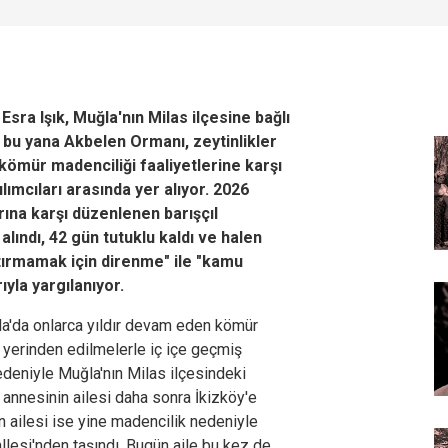
ra Işık, Muğla'nın Milas ilçesine bağlı
n bu yana Akbelen Ormanı, zeytinlikler
 kömür madenciliği faaliyetlerine karşı
lımcıları arasında yer alıyor. 2026
rına karşı düzenlenen barışçıl
lındı, 42 gün tutuklu kaldı ve halen
tırmamak için direnme" ile "kamu
yla yargılanıyor.
ğla'da onlarca yıldır devam eden kömür
ğı yerinden edilmelerle iç içe geçmiş
edeniyle Muğla'nın Milas ilçesindeki
 annesinin ailesi daha sonra İkizköy'e
 ailesi ise yine madencilik nedeniyle
lesi'nden taşındı. Bugün aile bu kez de