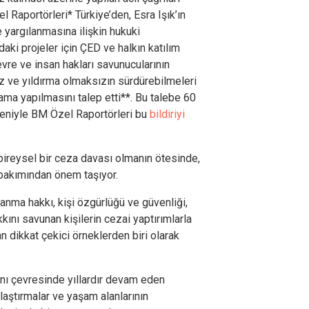
l Raportörleri* Türkiye’den, Esra Işık’ın
 yargılanmasına ilişkin hukuki
aki projeler için ÇED ve halkın katılım
evre ve insan hakları savunucularının
iz ve yıldırma olmaksızın sürdürebilmeleri
lama yapılmasını talep etti**. Bu talebe 60
eniyle BM Özel Raportörleri bu
bildiriyi
 bireysel bir ceza davası olmanın ötesinde,
bakımından önem taşıyor.
lanma hakkı, kişi özgürlüğü ve güvenliği,
kkını savunan kişilerin cezai yaptırımlarla
n dikkat çekici örneklerden biri olarak
ı çevresinde yıllardır devam eden
laştırmalar ve yaşam alanlarının