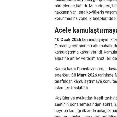
süreçlerine katıldı. Mücadelesi, t
hakkının yanı sıra köylülerin yaşam
korunmasına yönelik talepleri de k
Acele kamulaştırmaya
10 Ocak 2026
tarihinde yayımlana
Ormanı çevresindeki altı mahalled
kamulaştırma kararı verildi. Kamulaş
ailesine ait ev ve tarım arazileri d
Karara karşı Danıştay'da iptal dav
ederken,
30 Mart 2026
tarihinde 
tarafından kamulaştırmaya konu ta
işlemleri başlatıldı.
Köylüler ve avukatları keşif tarih
saatinin sona ermesinden sonra işa
heyetin kimliği ilk anda anlaşılama
benzer araçlarla arazilere geldiğini 