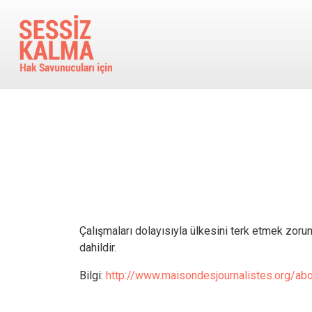
Ana içeriğe atla
Çalışmaları dolayısıyla ülkesini terk etmek zorund
dahildir.
Bilgi:
http://www.maisondesjournalistes.org/abo