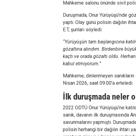
Mahkeme salonu önünde sivil polisl
Duruşmada, Onur Yürüyüşü’nde gözal
yaptı. Olay günü polisin dağılın ih
E.T, şunları söyledi:
“Yürüyüşün tam başlangıcına kat
gözaltına alındım. Birdenbire büyü
kaçtı ve orada gözaltı oldu. Herha
kabul etmiyorum.”
Mahkeme, dinlenmeyen sanıkların s
Nisan 2026, saat 09.00’a erteledi.
İlk duruşmada neler 
2022 ODTÜ Onur Yürüyüşü’ne katıldı
sanık, davanın ilk duruşmasında 
savunmalarını yapmıştı. Duruşmada 
polisin herhangi bir dağılın ihtarı