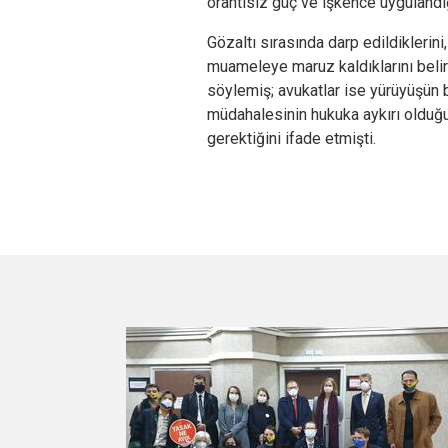
orantısız güç ve işkence uygulandığ
Gözaltı sırasında darp edildiklerin
muameleye maruz kaldıklarını belirt
söylemiş; avukatlar ise yürüyüşün b
müdahalesinin hukuka aykırı olduğu
gerektiğini ifade etmişti.