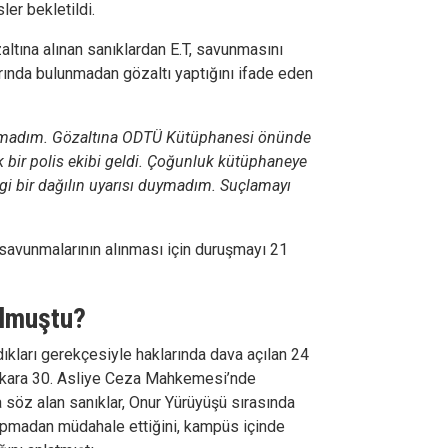
er bekletildi.
tına alınan sanıklardan E.T, savunmasını
tarında bulunmadan gözaltı yaptığını ifade eden
ılmadım. Gözaltına ODTÜ Kütüphanesi önünde
k bir polis ekibi geldi. Çoğunluk kütüphaneye
ngi bir dağılın uyarısı duymadım. Suçlamayı
avunmalarının alınması için duruşmayı 21
olmuştu?
kları gerekçesiyle haklarında dava açılan 24
Ankara 30. Asliye Ceza Mahkemesi’nde
söz alan sanıklar, Onur Yürüyüşü sırasında
 yapmadan müdahale ettiğini, kampüs içinde