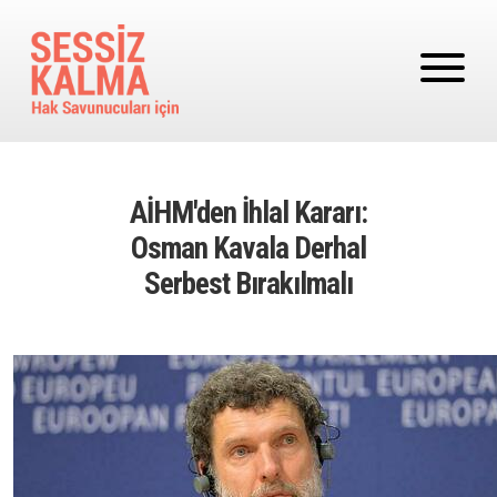
Ana içeriğe atla
AİHM'den İhlal Kararı:
Osman Kavala Derhal
Serbest Bırakılmalı
Image