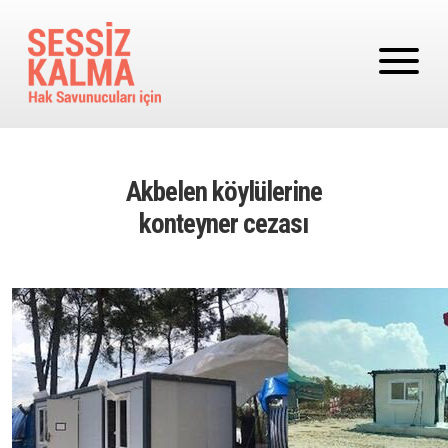
Ana içeriğe atla
Akbelen köylülerine
konteyner cezası
Image