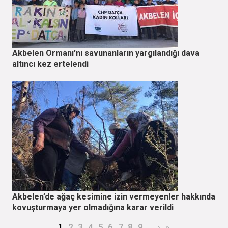
Akbelen Ormanı’nı savunanların yargılandığı dava
altıncı kez ertelendi
Akbelen’de ağaç kesimine izin vermeyenler hakkında
kovuşturmaya yer olmadığına karar verildi
Sayfalama
Şu an kullanılan sayfa
Page
Page
Page
Page
Page
Page
Page
Page
…
Sonraki sayfa
Son sayfa
1
2
3
4
5
6
7
8
9
›
»