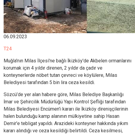
06.09.2023
T24
Muğla'nın Milas İlçesi'ne bağlı İkizköy'de Akbelen ormanlarını
korumak için 4 yıldır direnen, 2 yıldır da çadır ve
konteynerlerde nöbet tutan çevreci ve köylülere, Milas
Belediyesi tarafından 5 bin lira ceza kesildi.
Sözcü’de yer alan habere göre, Milas Belediye Başkanlığı
İmar ve Şehircilik Müdürlüğü Yapı Kontrol Şefliği tarafından
Milas Belediyesi Encümen'i kararı ile İkizköy direnişçilerinin
halen bulunduğu kamp alanının mülkiyetine sahip Hasan
Demir'e tebligat yapıldı. Arazideki konteyner hakkında yıkım
kararı alındığı ve ceza kesildiği belirtildi. Ceza kesilmesi,