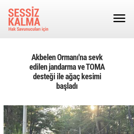
Ana içeriğe atla
Akbelen Ormanı'na sevk
edilen jandarma ve TOMA
desteği ile ağaç kesimi
başladı
Image