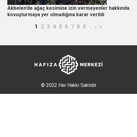
Akbelen’de ağaç kesimine izin vermeyenler hakkında
kovuşturmaya yer olmadığına karar verildi
Sayfalama
Şu an kullanılan sayfa
Page
Page
Page
Page
Page
Page
Page
Page
…
Sonraki sayfa
Son sayfa
1
2
3
4
5
6
7
8
9
›
»
© 2022 Her Hakkı Saklıdır