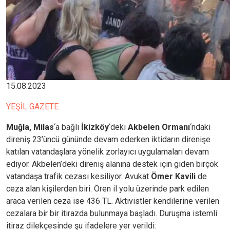
15.08.2023
YEŞİL GAZETE
Muğla,
Milas
‘a bağlı
İkizköy
‘deki
Akbelen Ormanı
‘ndaki
direniş 23’üncü gününde devam ederken iktidarın direnişe
katılan vatandaşlara yönelik zorlayıcı uygulamaları devam
ediyor. Akbelen’deki direniş alanına destek için giden birçok
vatandaşa trafik cezası kesiliyor. Avukat
Ömer Kavili
de
ceza alan kişilerden biri. Ören il yolu üzerinde park edilen
araca verilen ceza ise 436 TL. Aktivistler kendilerine verilen
cezalara bir bir itirazda bulunmaya başladı. Duruşma istemli
itiraz dilekçesinde şu ifadelere yer verildi: