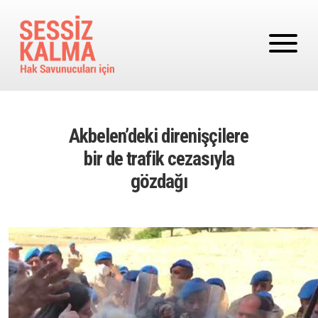
Ana içeriğe atla
Akbelen’deki direnişçilere
bir de trafik cezasıyla
gözdağı
Image