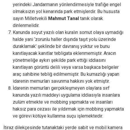
yerindeki Jandarmanın yönlendirmesiyle trafiğe engel
olmaksızın yol kenarında park etmişlerdir. Bu hususta
sayın Milletvekili
Mahmut Tanal
tanık olarak
dinlenmelidir.
Kanunda soyut yazılı olan kuralın somut olaya uymadığı
halde yani ‘zorunlu haller dışında taşıt yolu üzerinde
duraklamak’ şeklinde bir davranış yoktur ve bunu
kanıtlayacak kanıtlar tebligata eklenmemiştir. Aracın
yönetmeliğe aykırı şekilde park ettiği iddiasını
kanıtlayan görüntü delili veya varsa başkaca belgeler
araç sahibine tebliğ edilmemiştir. Bu kurnazlığı yapan
idarenin memurları savunma hakkını yok etmiştir.
İdarenin memurları gerçekleşmeyen olaylara sırf
kanunda yazılı maddeyi uygulama iddiasıyla insanlara
zulüm etmekte ve mobbing yapmakta ve insanları
haksız para cezası ile yıldırmak için mobbing yapmakta
ve görevi kötüye kullanma suçu işlemektedir.
İtiraz dilekçesinde tutanaktaki yerde sabit ve mobil kamera