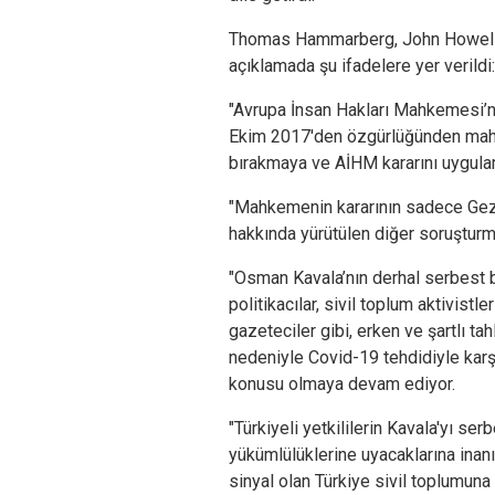
Thomas Hammarberg, John Howell 
açıklamada şu ifadelere yer verildi:
"Avrupa İnsan Hakları Mahkemesi’nin
Ekim 2017'den özgürlüğünden mahr
bırakmaya ve AİHM kararını uygula
"Mahkemenin kararının sadece Gez
hakkında yürütülen diğer soruşturma
"Osman Kavala’nın derhal serbest b
politikacılar, sivil toplum aktivistl
gazeteciler gibi, erken ve şartlı ta
nedeniyle Covid-19 tehdidiyle karşı
konusu olmaya devam ediyor.
"Türkiyeli yetkililerin Kavala'yı ser
yükümlülüklerine uyacaklarına inan
sinyal olan Türkiye sivil toplumuna