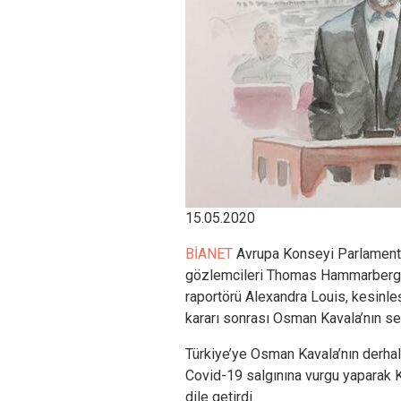
15.05.2020
BİANET
Avrupa Konseyi Parlament
gözlemcileri Thomas Hammarberg v
raportörü Alexandra Louis, kesinl
kararı sonrası Osman Kavala’nın s
Türkiye’ye Osman Kavala’nın derhal
Covid-19 salgınına vurgu yaparak K
dile getirdi.