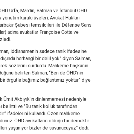
ÖHD Urfa, Mardin, Batman ve İstanbul ÖHD
u yönetim kurulu üyeleri, Avukat Hakları
arbakır Şubesi temsilcileri ile Défense Sans
lar) adına avukatlar Françoise Cotta ve
zledi.
an, iddianamenin sadece tanık ifadesine
i dışında herhangi bir delil yok” diyen Salman,
erek sözlerini sürdürdü. Mahkeme başkanın
lduğunu belirten Salman, “Ben de ÖHD’nin
bir örgütle bağımız bağlantımız yoktur” diye
ık Ümit Akbıyık'ın dinlenmemesi nedeniyle
belirtti ve "Bu tanık kolluk tarafından
ıdır” ifadelerini kullandı. Özen mahkeme
dunuz. ÖHD avukatların olduğu bir dernektir.
leri yaşanıyor bizler de savunucuyuz” dedi.