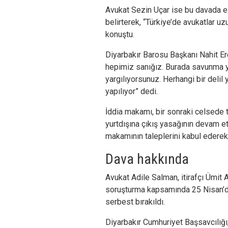
Avukat Sezin Uçar ise bu davada es
belirterek, “Türkiye’de avukatlar uz
konuştu.
Diyarbakır Barosu Başkanı Nahit E
hepimiz sanığız. Burada savunma ya
yargılıyorsunuz. Herhangi bir delil y
yapılıyor” dedi.
İddia makamı, bir sonraki celsede 
yurtdışına çıkış yasağının devam et
makamının taleplerini kabul ederek
Dava hakkında
Avukat Adile Salman, itirafçı Ümit A
soruşturma kapsamında 25 Nisan’da 
serbest bırakıldı.
Diyarbakır Cumhuriyet Başsavcılığı