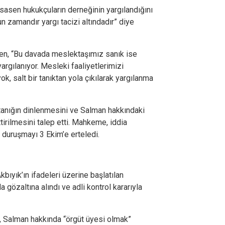
asen hukukçuların derneğinin yargılandığını
un zamandır yargı tacizi altındadır” diye
ren, “Bu davada meslektaşımız sanık ise
rgılanıyor. Mesleki faaliyetlerimizi
ok, salt bir tanıktan yola çıkılarak yargılanma
tanığın dinlenmesini ve Salman hakkındaki
tirilmesini talep etti. Mahkeme, iddia
 duruşmayı 3 Ekim’e erteledi.
kbıyık’ın ifadeleri üzerine başlatılan
gözaltına alındı ve adli kontrol kararıyla
, Salman hakkında “örgüt üyesi olmak”