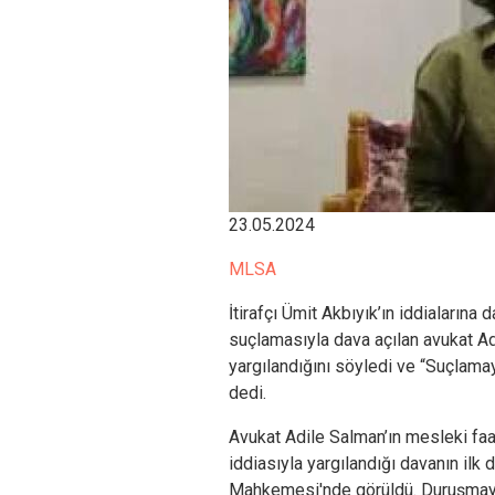
23.05.2024
MLSA
İtirafçı Ümit Akbıyık’ın iddialarına
suçlamasıyla dava açılan avukat Ad
yargılandığını söyledi ve “Suçlamay
dedi.
Avukat Adile Salman’ın mesleki faa
iddiasıyla yargılandığı davanın ilk
Mahkemesi'nde görüldü. Duruşmaya