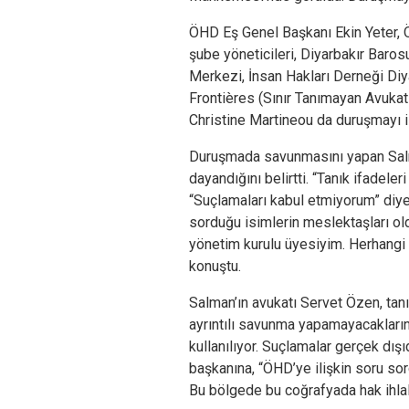
ÖHD Eş Genel Başkanı Ekin Yeter, 
şube yöneticileri, Diyarbakır Baros
Merkezi, İnsan Hakları Derneği Diy
Frontières (Sınır Tanımayan Avukat
Christine Martineou da duruşmayı i
Duruşmada savunmasını yapan Salm
dayandığını belirtti. “Tanık ifadeler
“Suçlamaları kabul etmiyorum” diy
sorduğu isimlerin meslektaşları o
yönetim kurulu üyesiyim. Herhangi 
konuştu.
Salman’ın avukatı Servet Özen, tan
ayrıntılı savunma yapamayacaklarını 
kullanılıyor. Suçlamalar gerçek dış
başkanına, “ÖHD’ye ilişkin soru sor
Bu bölgede bu coğrafyada hak ihlal