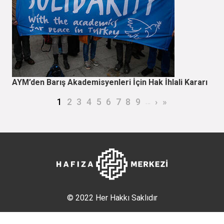
AYM’den Barış Akademisyenleri İçin Hak İhlali Kararı
Sayfalama
Şu an kullanılan sayfa
Page
Page
Page
Page
Page
Page
Page
Page
…
Sonraki sayfa
Son sayfa
1
2
3
4
5
6
7
8
9
›
»
© 2022 Her Hakkı Saklıdır