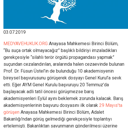
03.07.2019
MEDYAVEHUKUK.ORG
Anayasa Mahkemesi Birinci Bölüm,
“Bu suça ortak olmayacağız” başlıklı bildiriyi imzaladıkları
gerekçesiyle “silahlı terör örgütü propagandası yapmak”
suçundan cezalandırılan, aralarında halen cezaevinde bulunan
Prof. Dr. Füsun Üstel’in de bulunduğu 10 akademisyenin
bireysel başvurusunu görüşerek dosyayı Genel Kurul’a sevk
etti. Eğer AYM Genel Kurulu başvuruyu 20 Temmuz’da
başlayacak adli tatil öncesi görüşmezse barış
akademisyenleri Eylül ayını beklemek zorunda kalacak. Barış
akademisyenlerinin başvuru dosyasını ilk olarak
29 Mayıs’ta
görüşen
Anayasa Mahkemesi Birinci Bölüm, Adalet
Bakanlığı’ndan görüş gelmediği gerekçesiyle toplantıyı
ertelemişti. Bakanlıktan savunmanın gönderilmesi üzerine