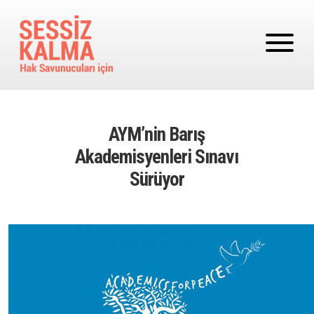
Ana içeriğe atla
AYM’nin Barış
Akademisyenleri Sınavı
Sürüyor
Image