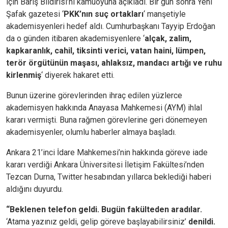
için Barış Bildirisi’ni kamuoyuna açıkladı. Bir gün sonra Yeni
Şafak gazetesi ‘
PKK’nın suç ortakları
‘ manşetiyle
akademisyenleri hedef aldı. Cumhurbaşkanı Tayyip Erdoğan
da o günden itibaren akademisyenlere ‘
alçak, zalim,
kapkaranlık, cahil, tiksinti verici, vatan haini, lümpen,
terör örgütünün maşası, ahlaksız, mandacı artığı ve ruhu
kirlenmiş
‘ diyerek hakaret etti.
Bunun üzerine görevlerinden ihraç edilen yüzlerce
akademisyen hakkında Anayasa Mahkemesi (AYM) ihlal
kararı vermişti. Buna rağmen görevlerine geri dönemeyen
akademisyenler, olumlu haberler almaya başladı.
Ankara 21’inci İdare Mahkemesi’nin hakkında göreve iade
kararı verdiği Ankara Üniversitesi İletişim Fakültesi’nden
Tezcan Durna, Twitter hesabından yıllarca beklediği haberi
aldığını duyurdu.
“Beklenen telefon geldi. Bugün fakülteden aradılar.
‘Atama yazınız geldi, gelip göreve başlayabilirsiniz’
denildi.