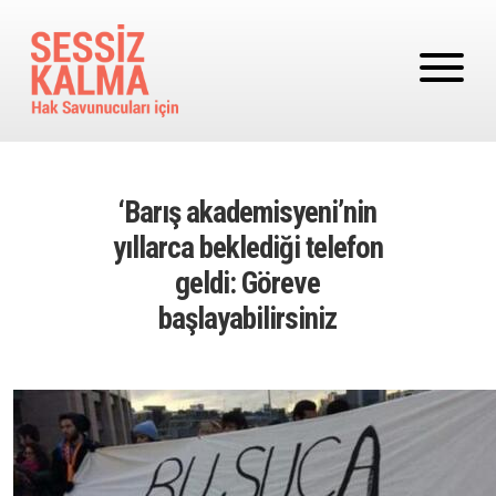
Ana içeriğe atla
‘Barış akademisyeni’nin
yıllarca beklediği telefon
geldi: Göreve
başlayabilirsiniz
Image