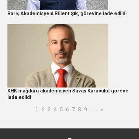
Barış Akademisyeni Bülent Şık, görevine iade edildi
KHK mağduru akademisyen Savaş Karabulut göreve
iade edildi
Sayfalama
Şu an kullanılan sayfa
Page
Page
Page
Page
Page
Page
Page
Page
…
Sonraki sayfa
Son sayfa
1
2
3
4
5
6
7
8
9
›
»