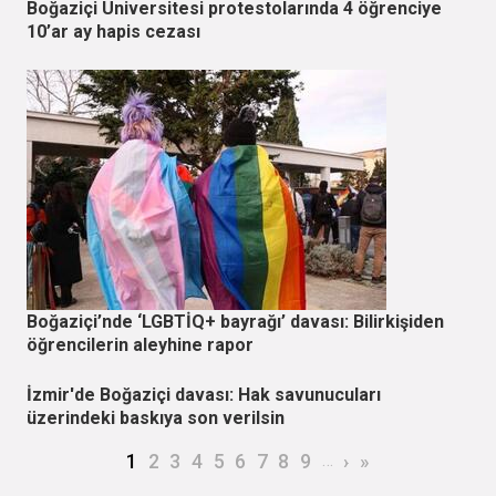
Boğaziçi Üniversitesi protestolarında 4 öğrenciye
10’ar ay hapis cezası
Boğaziçi’nde ‘LGBTİQ+ bayrağı’ davası: Bilirkişiden
öğrencilerin aleyhine rapor
İzmir'de Boğaziçi davası: Hak savunucuları
üzerindeki baskıya son verilsin
Sayfalama
Şu an kullanılan sayfa
Page
Page
Page
Page
Page
Page
Page
Page
…
Sonraki sayfa
Son sayfa
1
2
3
4
5
6
7
8
9
›
»