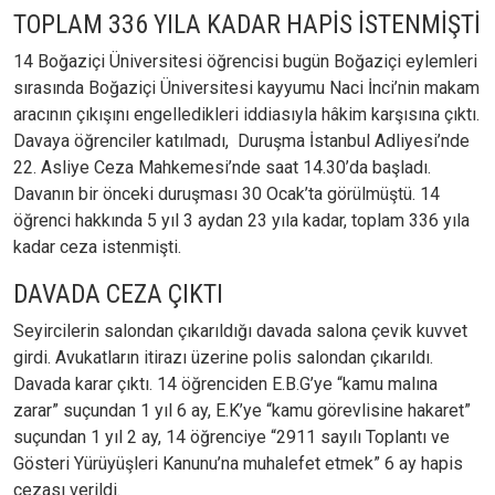
TOPLAM 336 YILA KADAR HAPİS İSTENMİŞTİ
14 Boğaziçi Üniversitesi öğrencisi bugün Boğaziçi eylemleri
sırasında Boğaziçi Üniversitesi kayyumu Naci İnci’nin makam
aracının çıkışını engelledikleri iddiasıyla hâkim karşısına çıktı.
Davaya öğrenciler katılmadı, Duruşma İstanbul Adliyesi’nde
22. Asliye Ceza Mahkemesi’nde saat 14.30’da başladı.
Davanın bir önceki duruşması 30 Ocak’ta görülmüştü. 14
öğrenci hakkında 5 yıl 3 aydan 23 yıla kadar, toplam 336 yıla
kadar ceza istenmişti.
DAVADA CEZA ÇIKTI
Seyircilerin salondan çıkarıldığı davada salona çevik kuvvet
girdi. Avukatların itirazı üzerine polis salondan çıkarıldı.
Davada karar çıktı. 14 öğrenciden E.B.G’ye “kamu malına
zarar” suçundan 1 yıl 6 ay, E.K’ye “kamu görevlisine hakaret”
suçundan 1 yıl 2 ay, 14 öğrenciye “2911 sayılı Toplantı ve
Gösteri Yürüyüşleri Kanunu’na muhalefet etmek” 6 ay hapis
cezası verildi.