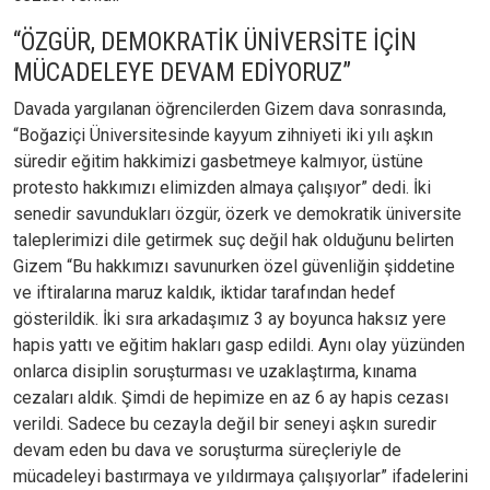
“ÖZGÜR, DEMOKRATİK ÜNİVERSİTE İÇİN
MÜCADELEYE DEVAM EDİYORUZ”
Davada yargılanan öğrencilerden Gizem dava sonrasında,
“Boğaziçi Üniversitesinde kayyum zihniyeti iki yılı aşkın
süredir eğitim hakkimizi gasbetmeye kalmıyor, üstüne
protesto hakkımızı elimizden almaya çalışıyor” dedi. İki
senedir savundukları özgür, özerk ve demokratik üniversite
taleplerimizi dile getirmek suç değil hak olduğunu belirten
Gizem “Bu hakkımızı savunurken özel güvenliğin şiddetine
ve iftiralarına maruz kaldık, iktidar tarafından hedef
gösterildik. İki sıra arkadaşımız 3 ay boyunca haksız yere
hapis yattı ve eğitim hakları gasp edildi. Aynı olay yüzünden
onlarca disiplin soruşturması ve uzaklaştırma, kınama
cezaları aldık. Şimdi de hepimize en az 6 ay hapis cezası
verildi. Sadece bu cezayla değil bir seneyi aşkın suredir
devam eden bu dava ve soruşturma süreçleriyle de
mücadeleyi bastırmaya ve yıldırmaya çalışıyorlar” ifadelerini