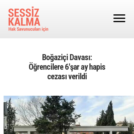
Ana içeriğe atla
Boğaziçi Davası:
Öğrencilere 6'şar ay hapis
cezası verildi
Image