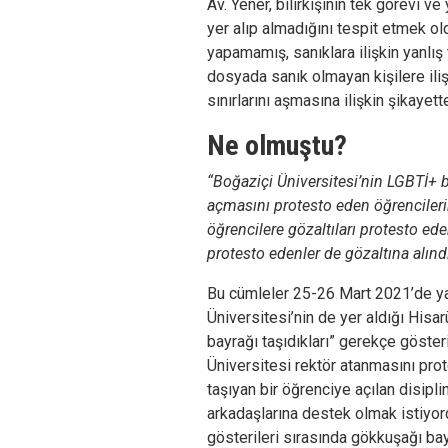
Av. Yener, bilirkişinin tek görevi v
yer alıp almadığını tespit etmek ol
yapamamış, sanıklara ilişkin yanlış 
dosyada sanık olmayan kişilere ilişk
sınırlarını aşmasına ilişkin şikayett
Ne olmuştu?
“Boğaziçi Üniversitesi’nin LGBTİ+ 
açmasını protesto eden öğrencileri
öğrencilere gözaltıları protesto ed
protesto edenler de gözaltına alındı
Bu cümleler 25-26 Mart 2021’de yaş
Üniversitesi’nin de yer aldığı His
bayrağı taşıdıkları” gerekçe göster
Üniversitesi rektör atanmasını pro
taşıyan bir öğrenciye açılan disipl
arkadaşlarına destek olmak istiyord
gösterileri sırasında gökkuşağı bay