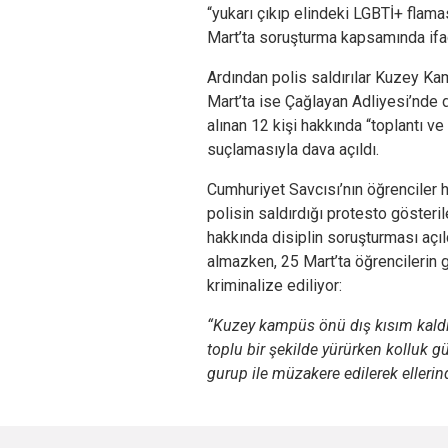
“yukarı çıkıp elindeki LGBTİ+ flaması
Mart’ta soruşturma kapsamında ifa
Ardından polis saldırılar Kuzey Ka
Mart’ta ise Çağlayan Adliyesi’nde
alınan 12 kişi hakkında “toplantı v
suçlamasıyla dava açıldı.
Cumhuriyet Savcısı’nın öğrenciler 
polisin saldırdığı protesto gösteri
hakkında disiplin soruşturması açıl
almazken, 25 Mart’ta öğrencilerin g
kriminalize ediliyor:
“Kuzey kampüs önü dış kısım kaldır
toplu bir şekilde yürürken kolluk g
gurup ile müzakere edilerek elleri