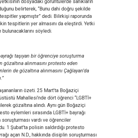
e yetkisinin dosyadaki görüntülerde sanıkların
duğunu belirterek, “Bunu dahi doğru şekilde
tespitler yapmıştır” dedi. Bilirkişi raporunda
in tespitlerin yer almasını da eleştirdi. Yetki
e bulunacaklarını söyledi.
bayrağı taşıyan bir öğrenciye soruşturma
n gözaltına alınmasını protesto eden
enlerin de gözaltına alınmasını Çağlayan’da
.”
ananların özeti. 25 Mart’ta Boğaziçi
arüstüstü Mahallesi’nde dört öğrenci “LGBTİ+
ilerek gözaltına alındı. Aynı gün Boğaziçi
testo eylemleri sırasında LGBTİ+ bayrağı
in soruşturması vardı ve öğrenciler
u. 1 Şubat’ta polisin saldırdığı protesto
rağı açan N.D., hakkında disiplin soruşturması