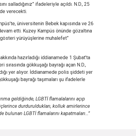
nı salladığınız” ifadeleriyle açıldı. N.D., 25
de verecekti.
mpüs’te, üniversitenin Bebek kapısında ve 26
 devam etti. Kuzey Kampüs önünde gözaltına
e gösteri yürüyüşlerine muhalefet”
hakkında hazırladığı iddianamede 1 Şubat’ta
leri sırasında gökkuşağı bayrağı açan N.D.,
dığı yer alıyor. İddianamede polis şiddeti yer
ökkuşağı bayrağı taşımaları şu ifadelerle
ıma geldiğinde, LGBTİ flamalalarını açıp
üçlerince durduruldukları, kolluk amirlerince
nde bulunan LGBTİ flamalarını kapatmaları…”