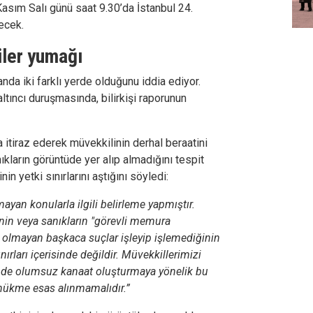
asım Salı günü saat 9.30’da İstanbul 24.
ecek.
kiler yumağı
 anda iki farklı yerde olduğunu iddia ediyor.
ltıncı duruşmasında, bilirkişi raporunun
a itiraz ederek müvekkilinin derhal beraatini
anıkların görüntüde yer alıp almadığını tespit
in yetki sınırlarını aştığını söyledi:
ayan konularla ilgili belirleme yapmıştır.
nin veya sanıkların "görevli memura
olmayan başkaca suçlar işleyip işlemediğinin
ınırları içerisinde değildir. Müvekkillerimizi
de olumsuz kanaat oluşturmaya yönelik bu
e hükme esas alınmamalıdır.”