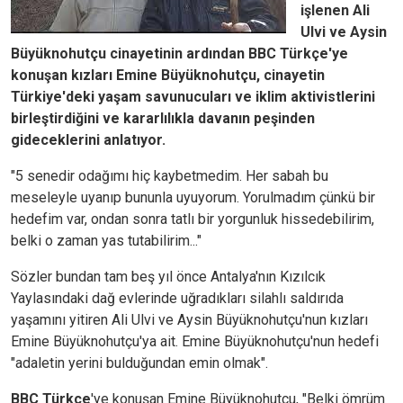
işlenen Ali
Ulvi ve Aysin
Büyüknohutçu cinayetinin ardından BBC Türkçe'ye
konuşan kızları Emine Büyüknohutçu, cinayetin
Türkiye'deki yaşam savunucuları ve iklim aktivistlerini
birleştirdiğini ve kararlılıkla davanın peşinden
gideceklerini anlatıyor.
"5 senedir odağımı hiç kaybetmedim. Her sabah bu
meseleyle uyanıp bununla uyuyorum. Yorulmadım çünkü bir
hedefim var, ondan sonra tatlı bir yorgunluk hissedebilirim,
belki o zaman yas tutabilirim..."
Sözler bundan tam beş yıl önce Antalya'nın Kızılcık
Yaylasındaki dağ evlerinde uğradıkları silahlı saldırıda
yaşamını yitiren Ali Ulvi ve Aysin Büyüknohutçu'nun kızları
Emine Büyüknohutçu'ya ait. Emine Büyüknohutçu'nun hedefi
"adaletin yerini bulduğundan emin olmak".
BBC Türkçe
'ye konuşan Emine Büyüknohutçu, "Belki ömrüm