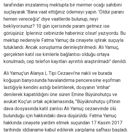
tarafından imzalanmış mektupta bir mermer ocağı sahibini
suçlayarak 'Bana vaat ettiğiniz ödemeyi yapın. 'Öldür paranı
hemen vereceğiz' diye vaatlerde bulunup, neyi
bekliyorsunuz? 10 gün içerisinde param gelmez ise
görüşürüz. İpleriniz cebinizde haberiniz olsun' yazıyordu. Bu
mektup nedeniyle Fatma Yamuç da cinayete iştirak suçuyla
tutuklandı. Ancak soruşturma derinleştirilmedi. Ali Yamuç,
gerçekten katil ise kimlerle bağlantısı olduğu ortaya
konulmadı, cep telefon kayıtları ayrıntılı araştırılmadı" denildi.
Ali Yamuç'un Alanya L Tipi Cezaevi'ne nakli ve burada
koğuşun banyosunda havalandırma penceresine eşofman
lastiğiyle kendini astığı belirtilerek, dosyanın 'intihar'
denilerek kapatıldığını öne süren Emine Büyünohutçu ve
avukat Koç'un ortak açıklamasında, "Büyüknohutçu çiftinin
dava dosyasında katil zanlısı Ali Yamuç cezaevinde ölü
bulunduğu için hakkındaki dava düşürüldü. Fatma Yamuç
hakkında cinayete yardım etmek suçundan 17 Kasım 2017
tarihinde iddianame kabul edilerek yargılama safhası başladı.