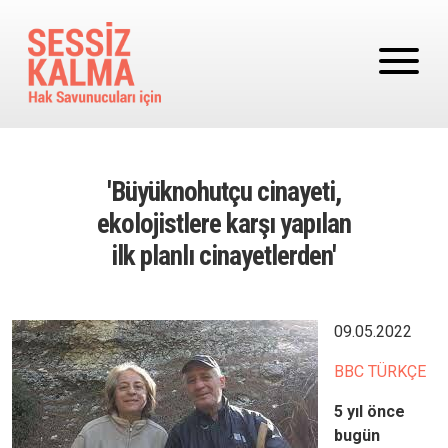
Ana içeriğe atla
'Büyüknohutçu cinayeti,
ekolojistlere karşı yapılan
ilk planlı cinayetlerden'
Image
09.05.2022
BBC TÜRKÇE
5 yıl önce
bugün