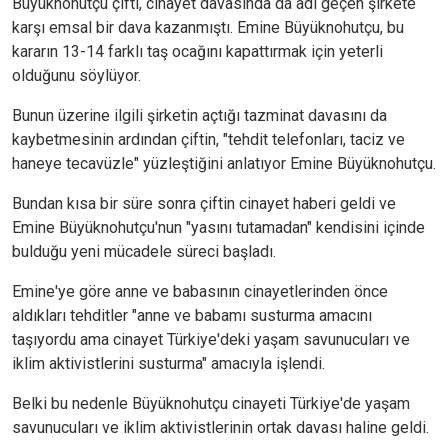
Büyüknohutçu çifti, cinayet davasında da adı geçen şirkete
karşı emsal bir dava kazanmıştı. Emine Büyüknohutçu, bu
kararın 13-14 farklı taş ocağını kapattırmak için yeterli
olduğunu söylüyor.
Bunun üzerine ilgili şirketin açtığı tazminat davasını da
kaybetmesinin ardından çiftin, "tehdit telefonları, taciz ve
haneye tecavüzle" yüzleştiğini anlatıyor Emine Büyüknohutçu.
Bundan kısa bir süre sonra çiftin cinayet haberi geldi ve
Emine Büyüknohutçu'nun "yasını tutamadan" kendisini içinde
bulduğu yeni mücadele süreci başladı.
Emine'ye göre anne ve babasının cinayetlerinden önce
aldıkları tehditler "anne ve babamı susturma amacını
taşıyordu ama cinayet Türkiye'deki yaşam savunucuları ve
iklim aktivistlerini susturma" amacıyla işlendi.
Belki bu nedenle Büyüknohutçu cinayeti Türkiye'de yaşam
savunucuları ve iklim aktivistlerinin ortak davası haline geldi.