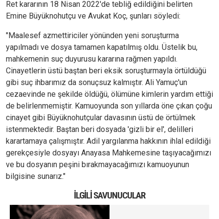
Ret kararının 18 Nisan 2022'de tebliğ edildiğini belirten
Emine Büyüknohutçu ve Avukat Koç, şunları söyledi:
"Maalesef azmettiriciler yönünden yeni soruşturma
yapılmadı ve dosya tamamen kapatılmış oldu. Üstelik bu,
mahkemenin suç duyurusu kararına rağmen yapıldı.
Cinayetlerin üstü baştan beri eksik soruşturmayla örtüldüğü
gibi suç ihbarımız da sonuçsuz kalmıştır. Ali Yamuç'un
cezaevinde ne şekilde öldüğü, ölümüne kimlerin yardım ettiği
de belirlenmemiştir. Kamuoyunda son yıllarda öne çıkan çoğu
cinayet gibi Büyüknohutçular davasının üstü de örtülmek
istenmektedir. Baştan beri dosyada 'gizli bir el', delilleri
karartamaya çalışmıştır. Adil yargılanma hakkının ihlal edildiği
gerekçesiyle dosyayı Anayasa Mahkemesine taşıyacağımızı
ve bu dosyanın peşini bırakmayacağımızı kamuoyunun
bilgisine sunarız."
İLGILI SAVUNUCULAR