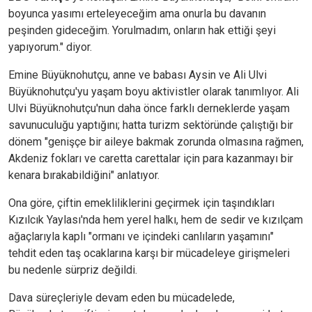
boyunca yasımı erteleyeceğim ama onurla bu davanın
peşinden gideceğim. Yorulmadım, onların hak ettiği şeyi
yapıyorum." diyor.
Emine Büyüknohutçu, anne ve babası Aysin ve Ali Ulvi
Büyüknohutçu'yu yaşam boyu aktivistler olarak tanımlıyor. Ali
Ulvi Büyüknohutçu'nun daha önce farklı derneklerde yaşam
savunuculuğu yaptığını; hatta turizm sektöründe çalıştığı bir
dönem "genişçe bir aileye bakmak zorunda olmasına rağmen,
Akdeniz fokları ve caretta carettalar için para kazanmayı bir
kenara bırakabildiğini" anlatıyor.
Ona göre, çiftin emekliliklerini geçirmek için taşındıkları
Kızılcık Yaylası'nda hem yerel halkı, hem de sedir ve kızılçam
ağaçlarıyla kaplı "ormanı ve içindeki canlıların yaşamını"
tehdit eden taş ocaklarına karşı bir mücadeleye girişmeleri
bu nedenle sürpriz değildi.
Dava süreçleriyle devam eden bu mücadelede,