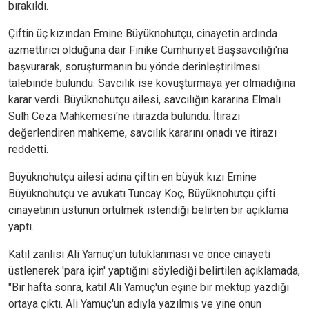
bırakıldı.
Çiftin üç kızından Emine Büyüknohutçu, cinayetin ardında
azmettirici olduğuna dair Finike Cumhuriyet Başsavcılığı'na
başvurarak, soruşturmanın bu yönde derinleştirilmesi
talebinde bulundu. Savcılık ise kovuşturmaya yer olmadığına
karar verdi. Büyüknohutçu ailesi, savcılığın kararına Elmalı
Sulh Ceza Mahkemesi'ne itirazda bulundu. İtirazı
değerlendiren mahkeme, savcılık kararını onadı ve itirazı
reddetti.
Büyüknohutçu ailesi adına çiftin en büyük kızı Emine
Büyüknohutçu ve avukatı Tuncay Koç, Büyüknohutçu çifti
cinayetinin üstünün örtülmek istendiği belirten bir açıklama
yaptı.
Katil zanlısı Ali Yamuç'un tutuklanması ve önce cinayeti
üstlenerek 'para için' yaptığını söylediği belirtilen açıklamada,
"Bir hafta sonra, katil Ali Yamuç'un eşine bir mektup yazdığı
ortaya çıktı. Ali Yamuç'un adıyla yazılmış ve yine onun