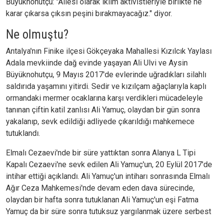
Büyüknohutçu: "Ailesi olarak iklim aktivistleriyle birlikte ne
karar çıkarsa çıksın peşini bırakmayacağız." diyor.
Ne olmuştu?
Antalya'nın Finike ilçesi Gökçeyaka Mahallesi Kızılcık Yaylası
Adala mevkiinde dağ evinde yaşayan Ali Ulvi ve Aysin
Büyüknohutçu, 9 Mayıs 2017'de evlerinde uğradıkları silahlı
saldırıda yaşamını yitirdi. Sedir ve kızılçam ağaçlarıyla kaplı
ormandaki mermer ocaklarına karşı verdikleri mücadeleyle
tanınan çiftin katil zanlısı Ali Yamuç, olaydan bir gün sonra
yakalanıp, sevk edildiği adliyede çıkarıldığı mahkemece
tutuklandı.
Elmalı Cezaevi'nde bir süre yattıktan sonra Alanya L Tipi
Kapalı Cezaevi'ne sevk edilen Ali Yamuç'un, 20 Eylül 2017'de
intihar ettiği açıklandı. Ali Yamuç'un intiharı sonrasında Elmalı
Ağır Ceza Mahkemesi'nde devam eden dava sürecinde,
olaydan bir hafta sonra tutuklanan Ali Yamuç'un eşi Fatma
Yamuç da bir süre sonra tutuksuz yargılanmak üzere serbest