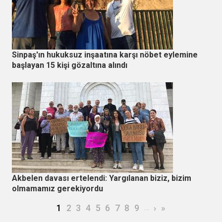
Sinpaş'ın hukuksuz inşaatına karşı nöbet eylemine
başlayan 15 kişi gözaltına alındı
Akbelen davası ertelendi: Yargılanan biziz, bizim
olmamamız gerekiyordu
Sayfalama
Şu an kullanılan sayfa
Page
Page
Page
Page
Page
Page
Page
Page
…
Sonraki sayfa
Son sayfa
1
2
3
4
5
6
7
8
9
›
»