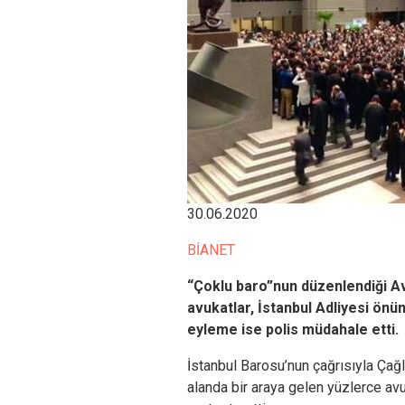
30.06.2020
BİANET
“Çoklu baro”nun düzenlendiği Av
avukatlar, İstanbul Adliyesi önü
eyleme ise polis müdahale etti.
İstanbul Barosu’nun çağrısıyla Çağl
alanda bir araya gelen yüzlerce avu