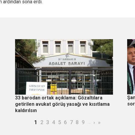
 ardından sona erdi.
Şan
33 barodan ortak açıklama: Gözaltılara
so
getirilen avukat görüş yasağı ve kısıtlama
kaldırılsın
Şu an kullanılan sayfa
Page
Page
Page
Page
Page
Page
Page
Page
…
Sonraki sayfa
Son sayfa
1
2
3
4
5
6
7
8
9
›
»