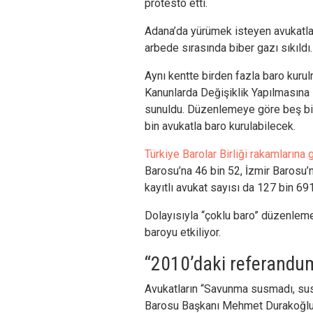
protesto etti.
Adana’da yürümek isteyen avukatla
arbede sırasında biber gazı sıkıldı.
Aynı kentte birden fazla baro kuru
Kanunlarda Değişiklik Yapılmasına 
sunuldu. Düzenlemeye göre beş bind
bin avukatla baro kurulabilecek.
Türkiye Barolar Birliği rakamlarına 
Barosu’na 46 bin 52, İzmir Barosu’n
kayıtlı avukat sayısı da 127 bin 691
Dolayısıyla “çoklu baro” düzenlem
baroyu etkiliyor.
“2010’daki referandum
Avukatların “Savunma susmadı, sus
Barosu Başkanı Mehmet Durakoğlu