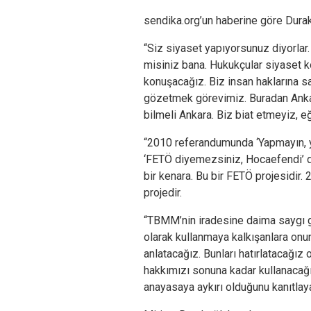
sendika.org’un haberine göre Durak
“Siz siyaset yapıyorsunuz diyorlar
misiniz bana. Hukukçular siyaset k
konuşacağız. Biz insan haklarına 
gözetmek görevimiz. Buradan Anka
bilmeli Ankara. Biz biat etmeyiz, e
“2010 referandumunda ‘Yapmayın, y
‘FETÖ diyemezsiniz, Hocaefendi’ de
bir kenara. Bu bir FETÖ projesidir. 
projedir.
“TBMM’nin iradesine daima saygı 
olarak kullanmaya kalkışanlara onu
anlatacağız. Bunları hatırlatacağız
hakkımızı sonuna kadar kullanacağı
anayasaya aykırı olduğunu kanıtlay