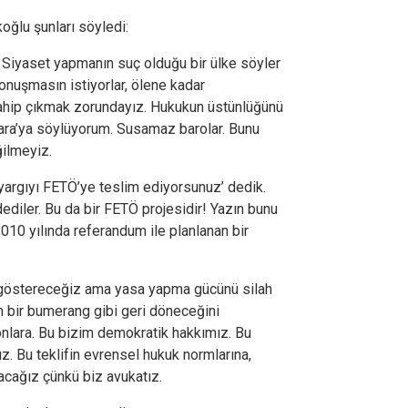
oğlu şunları söyledi:
. Siyaset yapmanın suç olduğu bir ülke söyler
onuşmasın istiyorlar, ölene kadar
sahip çıkmak zorundayız. Hukukun üstünlüğünü
ra’ya söylüyorum. Susamaz barolar. Bunu
ğilmeyiz.
argıyı FETÖ’ye teslim ediyorsunuz’ dedik.
diler. Bu da bir FETÖ projesidir! Yazın bunu
2010 yılında referandum ile planlanan bir
göstereceğiz ama yasa yapma gücünü silah
n bir bumerang gibi geri döneceğini
 onlara. Bu bizim demokratik hakkımız. Bu
z. Bu teklifin evrensel hukuk normlarına,
acağız çünkü biz avukatız.