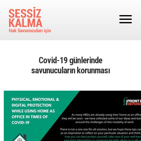
Ana içeriğe atla
Covid-19 günlerinde
savunucuların korunması
Image