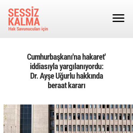
Ana içeriğe atla
Cumhurbaşkanı'na hakaret'
iddiasıyla yargılanıyordu:
Dr. Ayşe Uğurlu hakkında
beraat kararı
Image