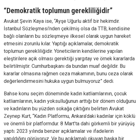
“Demokratik toplumun gerekliliğidir”
Avukat Şevin Kaya ise, “Ayşe Uğurlu aktif bir hekimdir.
İstanbul Sözleşmesi’nden çekilmiş olsa da TTB, kendisine
bağlı olanların bu sözleşmeye ilkesel olarak uygun hareket
etmesini zorunlu kılar. Yaptığı açıklamalar, demokratik
toplumun gerekliliğidir. Yöneticilerin kendilerine yapılan
eleştirilere açık olması gerektiği yargıtay ve örnek kararlarda
belirtilmiştir. Cumhurbaşkanı da bundan muaf değildir. Bu
kararlar olmasına rağmen ceza makamının, bunu ceza olarak
değerlendirmesini hukuka uygun bulmuyoruz” dedi.
Bahse konu seçim döneminde kadın katliamlarının, çocuk
katliamlarının, kadın yoksulluğunun arttığı bir dönem olduğunu
ve kadınların bu yüzden sokağa çıktığını belirten Avukat
Zeynep Kurt, “Kadın Platformu, Ankara’daki kadınlar için köklü
ve önemli bir platformdur. 8 Mart’ta dahi görkemli bir yürüyüş
yaptı. 2023 yılında benzer açıklamalar ve ifadelerin
yapıldığını görüyoruz. Ve bu açıklamalı okuyan başka bir