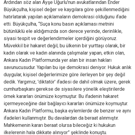
Ardından söz alan Ayşe Uğurlu'nun avukatlarından Ender
Büyükçulha, kişisel değer ve kaygılara göre şekillenmediğini
hatırlatarak yapılan açıklamaların demokrasi olduğunu ifade
etti. Büyükçulha, “Suça konu basın açıklaması metnini
bütünlüklü ele aldığımızda son derece yerinde, derinlikle,
siyasi tespit ve değerlendirmeler içerdiğini görüyoruz.
Müvekkil bir hakaret değil, bu ülkenin bir yurttaşı olarak, bir
kadın olarak ve kadın alanında çalışmalar yapan, etkin olan,
Ankara Kadın Platformunda yer alan bir insan hakları
savunucusudur. Yapılan bu işe demokrasi deniyor. Hukuk anlık
duygular, kişisel değerlerimize göre ilerleyen bir şey değil
dedik. Yargımız, 'diktatör' ifadesi de dahil olmak üzere, gerek
cumhurbaşkanı gerekse de siyasilere yönelik eleştirilerde
örnek kararları önümüze koymuştur. Bu ifadenin hakaret
içermeyeceğine dair bağlayıcı kararları önümüze koymuştur.
Ankara Kadın Platformu, başka eylemlerde de benzer ve aynı
ifadeleri kullanmıştır. Bu davalardan da beraat alınmıştır.
Mahkemenin kararı beraat olursa bileceğiz ki hukukun
ilkelerenin hala dikkate alınıyor” şeklinde konuştu.