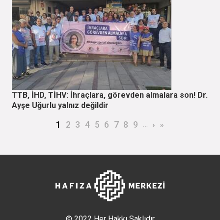
TTB, İHD, TİHV: İhraçlara, görevden almalara son! Dr.
Ayşe Uğurlu yalnız değildir
Sayfalama
Şu an kullanılan sayfa
Page
Page
Page
Page
Page
Page
Page
Page
…
Sonraki sayfa
Son sayfa
1
2
3
4
5
6
7
8
9
›
»
© 2022 Her Hakkı Saklıdır