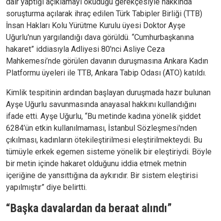
dair yaptığı açıklamayı okuduğu gerekçesiyle hakkında
soruşturma açılarak ihraç edilen Türk Tabipler Birliği (TTB)
İnsan Hakları Kolu Yürütme Kurulu üyesi Doktor Ayşe
Uğurlu'nun yargılandığı dava görüldü. “Cumhurbaşkanına
hakaret” iddiasıyla Adliyesi 80'nci Asliye Ceza
Mahkemesi’nde görülen davanın duruşmasına Ankara Kadın
Platformu üyeleri ile TTB, Ankara Tabip Odası (ATO) katıldı.
Kimlik tespitinin ardından başlayan duruşmada hazır bulunan
Ayşe Uğurlu savunmasında anayasal hakkını kullandığını
ifade etti. Ayşe Uğurlu, “Bu metinde kadına yönelik şiddet
6284’ün etkin kullanılmaması, İstanbul Sözleşmesi'nden
çıkılması, kadınların ötekileştirilmesi eleştirilmekteydi. Bu
tümüyle erkek egemen sisteme yönelik bir eleştiriydi. Böyle
bir metin içinde hakaret olduğunu iddia etmek metnin
içeriğine de yansıttığına da aykırıdır. Bir sistem eleştirisi
yapılmıştır” diye belirtti.
“Başka davalardan da beraat alındı”