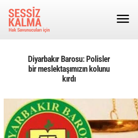
Ana içeriğe atla
Diyarbakır Barosu: Polisler
bir meslektaşımızın kolunu
kırdı
Image