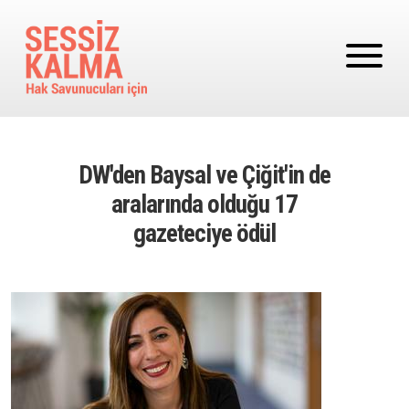
Ana içeriğe atla
DW'den Baysal ve Çiğit'in de
aralarında olduğu 17
gazeteciye ödül
Image