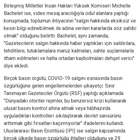
Birleşmiş Milletler İnsan Hakları Yüksek Komiseri Michelle
Bachelet ise, video mesaj aracılığıyla ödül alanlara yaptığı
konuşmada, toplumun ihtiyacının "salgın hakkında eksiksiz ve
kesin bilgi edinebilmek ile adına verilen kararlarda söz sahibi
olmak" olduğunu belirtti. Bachelet, aynı zamanda,
"Gazetecilerin salgın hakkında haber yaptıkları için saldırılara,
tehditlere, tutuklamalara maruz kalmaları, sahte suçlamalarla
itham edilmeleri ve hatta ortadan kaybolmaları dehşet verici"
diye ekledi.
Birçok basın örgütü, COVID-19 salgını esnasında basın
özgürlüğüne gelen engellemelerden şikayetçi. Sınır
Tanımayan Gazeteciler Örgütü (RSF) yaptığı açıklamada
"Dünyadaki otoriter rejimler, bu benzersiz krizi kullanarak
ulusal basını kontrol altına almak veya hâlihazırda
uyguladıkları kontrolleri sıkılaştırarak devlet sansürünü
arttırmak gibi fırsatları kaçırmıyorlar" ifadelerini kullandı.
Uluslararası Basın Enstitüsü (IPI) ise salgın kapsamında
birçok ülkede basın özgürlüğü ihlalleri olduğunu ve 29