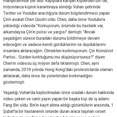
manşetlerinde yer aldı. Kayıplara karışan kişilerden biri de,
milyonlarca kişinin karantinaya alındığı Vuhan şehrinde
Twitter ve Youtube aracılığıyla durum bilgilendirmesi yapan
Çinli avukat Chen Qiushi oldu. Chen, daha önce Youtube’a
yüklediği videoda "Korkuyorum, önümde bu hastalık var,
arkamdaysa Çin’in polisi ve yargısı" demişti. "Ancak
yaşadığım sürece buradaki durumu bildirmeye devam
edeceğim ve sadece kendi gördüklerimi ve duyduklarımı
insanlara aktaracağım. Ölmekten korkmuyorum. Çin Komünist
Partisi... Sizden korktuğumu mu düşünüyorsunuz?" diyen
Chen’in videosu üç milyon defa tıklanmıştı. Chen, aynı
zamanda, 2019 yılında Hong Kong’daki protestolarda olanları
aktararak, daha önce de yönetimden korkmadığını
göstermişti.
Yaşadığı Vuhan’da kaybolmadan önce oradaki durum hakkında
video çeken ve canlı yayın yapan bir başka kişi de iş adamı
Fang Bin oldu. Bin’in kayıt altına aldığı görüntülerin arasında, 1
Şubat’ta bir hastanenin önünde duran araca taşınan ceset