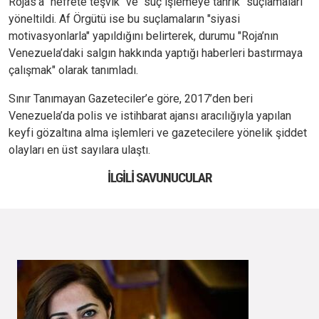
Rojas’a "nefrete teşvik" ve "suç işlemeye tahrik" suçlamaları
yöneltildi. Af Örgütü ise bu suçlamaların "siyasi
motivasyonlarla" yapıldığını belirterek, durumu "Roja’nın
Venezuela’daki salgın hakkında yaptığı haberleri bastırmaya
çalışmak" olarak tanımladı.
Sınır Tanımayan Gazeteciler’e göre, 2017’den beri
Venezuela’da polis ve istihbarat ajansı aracılığıyla yapılan
keyfi gözaltına alma işlemleri ve gazetecilere yönelik şiddet
olayları en üst sayılara ulaştı.
İLGILI SAVUNUCULAR