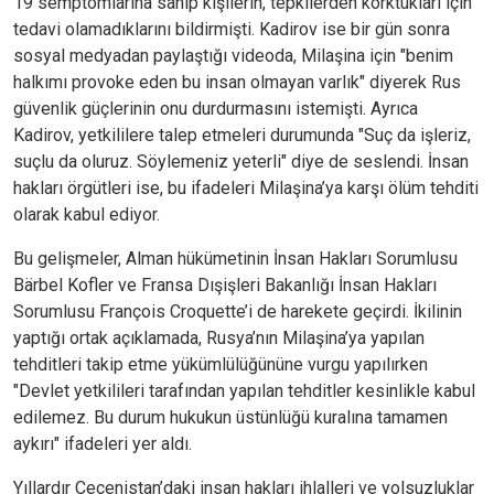
19 semptomlarına sahip kişilerin, tepkilerden korktukları için
tedavi olamadıklarını bildirmişti. Kadirov ise bir gün sonra
sosyal medyadan paylaştığı videoda, Milaşina için "benim
halkımı provoke eden bu insan olmayan varlık" diyerek Rus
güvenlik güçlerinin onu durdurmasını istemişti. Ayrıca
Kadirov, yetkililere talep etmeleri durumunda "Suç da işleriz,
suçlu da oluruz. Söylemeniz yeterli" diye de seslendi. İnsan
hakları örgütleri ise, bu ifadeleri Milaşina’ya karşı ölüm tehditi
olarak kabul ediyor.
Bu gelişmeler, Alman hükümetinin İnsan Hakları Sorumlusu
Bärbel Kofler ve Fransa Dışişleri Bakanlığı İnsan Hakları
Sorumlusu François Croquette’i de harekete geçirdi. İkilinin
yaptığı ortak açıklamada, Rusya’nın Milaşina’ya yapılan
tehditleri takip etme yükümlülüğününe vurgu yapılırken
"Devlet yetkilileri tarafından yapılan tehditler kesinlikle kabul
edilemez. Bu durum hukukun üstünlüğü kuralına tamamen
aykırı" ifadeleri yer aldı.
Yıllardır Çeçenistan’daki insan hakları ihlalleri ve yolsuzluklar