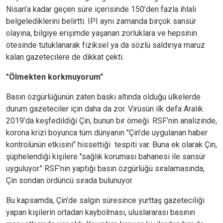
Nisan’a kadar geçen süre içerisinde 150’den fazla ihlali
belgelediklerini belirtti. IPI aynı zamanda birçok sansür
olayına, bilgiye erişimde yaşanan zorluklara ve hepsinin
ötesinde tutuklanarak fiziksel ya da sözlü saldırıya maruz
kalan gazetecilere de dikkat çekti.
"Ölmekten korkmuyorum"
Basın özgürlüğünün zaten baskı altında olduğu ülkelerde
durum gazeteciler için daha da zor. Virüsün ilk defa Aralık
2019’da keşfedildiği Çin, bunun bir örneği. RSF’nin analizinde,
korona krizi boyunca tüm dünyanın "Çin’de uygulanan haber
kontrolünün etkisini" hissettiği tespiti var. Buna ek olarak Çin,
şüphelendiği kişilere "sağlık koruması bahanesi ile sansür
uyguluyor." RSF’nin yaptığı basın özgürlüğü sıralamasında,
Çin sondan ördüncü sırada bulunuyor.
Bu kapsamda, Çin’de salgın süresince yurttaş gazeteciliği
yapan kişilerin ortadan kaybolması, uluslararası basının