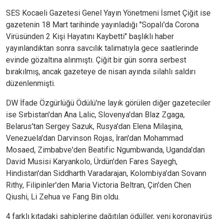
SES Kocaeli Gazetesi Genel Yayın Yönetmeni İsmet Çiğit ise
gazetenin 18 Mart tarihinde yayınladığı "Sopalı'da Corona
Virüsünden 2 Kişi Hayatını Kaybetti" başlıklı haber
yayınlandıktan sonra savcılık talimatıyla gece saatlerinde
evinde gözaltına alınmıştı. Çiğit bir gün sonra serbest
bırakılmış, ancak gazeteye de nisan ayında silahlı saldırı
düzenlenmişti.
DW İfade Özgürlüğü Ödülü'ne layık görülen diğer gazeteciler
ise Sırbistan'dan Ana Lalic, Slovenya'dan Blaz Zgaga,
Belarus'tan Sergey Sazuk, Rusya'dan Elena Milaşina,
Venezuela'dan Darvinson Rojas, İran'dan Mohammad
Mosaed, Zimbabve'den Beatific Ngumbwanda, Uganda'dan
David Musisi Karyankolo, Ürdün'den Fares Sayegh,
Hindistan'dan Siddharth Varadarajan, Kolombiya'dan Sovann
Rithy, Filipinler'den Maria Victoria Beltran, Çin'den Chen
Qiushi, Li Zehua ve Fang Bin oldu.
4 farklı kıtadaki sahiplerine dağıtılan ödüller, yeni koronavirüs