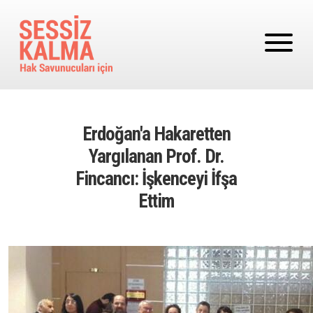
Ana içeriğe atla
Erdoğan'a Hakaretten
Yargılanan Prof. Dr.
Fincancı: İşkenceyi İfşa
Ettim
Image