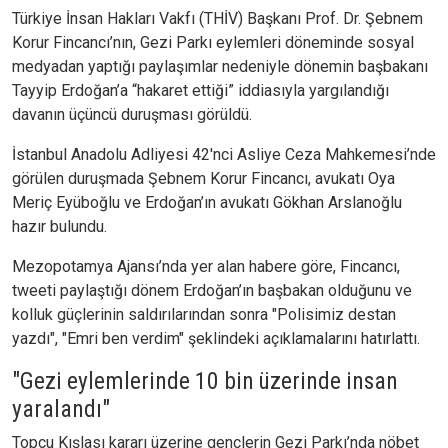
Türkiye İnsan Hakları Vakfı (THİV) Başkanı Prof. Dr. Şebnem
Korur Fincancı’nın, Gezi Parkı eylemleri döneminde sosyal
medyadan yaptığı paylaşımlar nedeniyle dönemin başbakanı
Tayyip Erdoğan’a “hakaret ettiği” iddiasıyla yargılandığı
davanın üçüncü duruşması görüldü.
İstanbul Anadolu Adliyesi 42'nci Asliye Ceza Mahkemesi’nde
görülen duruşmada Şebnem Korur Fincancı, avukatı Oya
Meriç Eyüboğlu ve Erdoğan’ın avukatı Gökhan Arslanoğlu
hazır bulundu.
Mezopotamya Ajansı’nda yer alan habere göre, Fincancı,
tweeti paylaştığı dönem Erdoğan’ın başbakan olduğunu ve
kolluk güçlerinin saldırılarından sonra "Polisimiz destan
yazdı", "Emri ben verdim" şeklindeki açıklamalarını hatırlattı.
"Gezi eylemlerinde 10 bin üzerinde insan
yaralandı"
Topçu Kışlası kararı üzerine gençlerin Gezi Parkı’nda nöbet