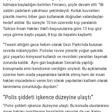
tutmaya başladığını belirten Fincancı, şöyle devam etti: "İlk
saldırı çadırların yakılması şeklindeydi. Kolluk kuvvetleri
plastik mermi, biber gazı kullanarak doğrudan vatandaşları
hedef aldılar. Bu süreçte 10 bin üzerinde kişi yaralandı.
Türkiye İnsan Hakları Vakfı başvurularına göre 13 kişi göz
veya görme kaybı yaşadı, 8 kişi de hayatını kaybetti.
“Tweeti attığım gece hekim olarak Gezi Parkı’nda bulunan
revirde nöbetçiydim. Polisler revire yönelik yoğun şekilde
göz yaşartıcı kimyasal kullandı ve revirdeki yaralıları taşımak
zorunda kaldık. Aynı gün başbakan Sincan’da yaptığı
konuşmada emri kendisinin verdiğini söyledi. Bu açıklamalar
üzerine hem orada yaşananlara tanıklık etmiş hem de insan
hakları mücadelesi veren biri olarak yapılanları katliam olarak
tanımlama zorunluluğu duydum."
"Polis şiddeti işkence düzeyine ulaştı"
“Polis şiddeti işkence düzeyine ulaştı. Bu konuda uluslararası
insan hakları örgütlerinin hazırladığı raporlar da var. Kamu