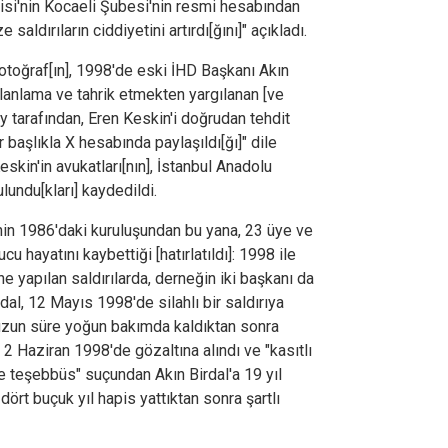
tisi'nin Kocaeli Şubesi'nin resmi hesabından
 saldırıların ciddiyetini artırdı[ğını]" açıkladı.
otoğraf[ın], 1998'de eski İHD Başkanı Akın
 planlama ve tahrik etmekten yargılanan [ve
y tarafından, Eren Keskin'i doğrudan tehdit
 başlıkla X hesabında paylaşıldı[ğı]" dile
skin'in avukatları[nın], İstanbul Anadolu
lundu[kları] kaydedildi.
nin 1986'daki kuruluşundan bu yana, 23 üye ve
u hayatını kaybettiği [hatırlatıldı]: 1998 ile
 yapılan saldırılarda, derneğin iki başkanı da
dal, 12 Mayıs 1998'de silahlı bir saldırıya
 uzun süre yoğun bakımda kaldıktan sonra
 2 Haziran 1998'de gözaltına alındı ve "kasıtlı
 teşebbüs" suçundan Akın Birdal'a 19 yıl
 dört buçuk yıl hapis yattıktan sonra şartlı