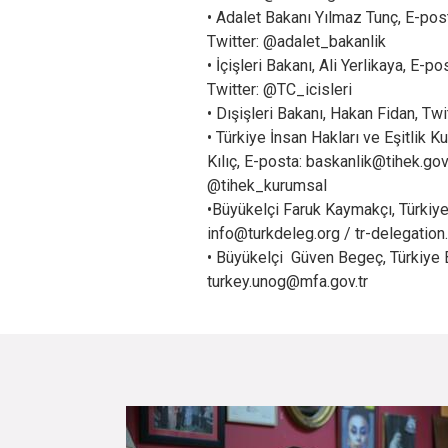
• Adalet Bakanı Yılmaz Tunç, E-post
Twitter: @adalet_bakanlik
• İçişleri Bakanı, Ali Yerlikaya, E-po
Twitter: @TC_icisleri
• Dışişleri Bakanı, Hakan Fidan, T
• Türkiye İnsan Hakları ve Eşitlik 
Kılıç, E-posta: baskanlik@tihek.gov
@tihek_kurumsal
•Büyükelçi Faruk Kaymakçı, Türkiy
info@turkdeleg.org / tr-delegatio
• Büyükelçi Güven Begeç, Türkiye
turkey.unog@mfa.gov.tr