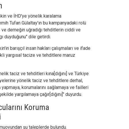
n
kin ve İHD'ye yönelik karalama
emih Tufan Gülaltay'ın bu kampanyadaki rolü
ve derneğin uğradığı tehditlerin ciddi ve
ı duyduğunu" dile getirdi.
n'in barışçıl insan hakları çalışmaları ve ifade
li yargısal tacize ve tehditlere maruz
lik taciz ve tehditleri kına[dığını] ve Türkiye
elerine yönelik taciz ve tehditlere derhal,
a yapmaya, korumalarını sağlamaya ve failleri
 şekilde yargılamaya çağır[dığını]" duyurdu.
cularını Koruma
i
muoyundan şu taleplerde bulundu.