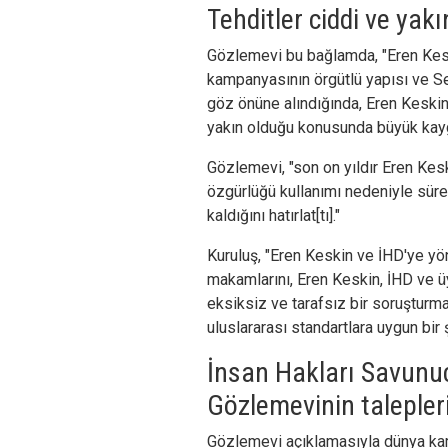
Tehditler ciddi ve yakı
Gözlemevi bu bağlamda, "Eren Kes
kampanyasının örgütlü yapısı ve S
göz önüne alındığında, Eren Keskin 
yakın olduğu konusunda büyük kayg
Gözlemevi, "son on yıldır Eren Keski
özgürlüğü kullanımı nedeniyle sürek
kaldığını hatırlat[tı]."
Kuruluş, "Eren Keskin ve İHD'ye yöne
makamlarını, Eren Keskin, İHD ve üy
eksiksiz ve tarafsız bir soruşturm
uluslararası standartlara uygun bir
İnsan Hakları Savunu
Gözlemevinin talepler
Gözlemevi açıklamasıyla dünya ka