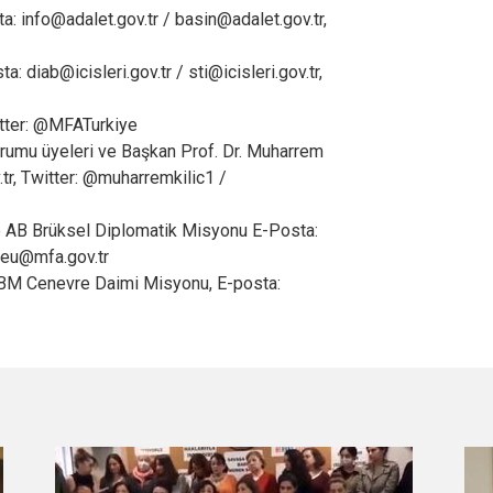
a: info@adalet.gov.tr / basin@adalet.gov.tr,
sta: diab@icisleri.gov.tr / sti@icisleri.gov.tr,
witter: @MFATurkiye
Kurumu üyeleri ve Başkan Prof. Dr. Muharrem
.tr, Twitter: @muharremkilic1 /
e AB Brüksel Diplomatik Misyonu E-Posta:
n.eu@mfa.gov.tr
 BM Cenevre Daimi Misyonu, E-posta: