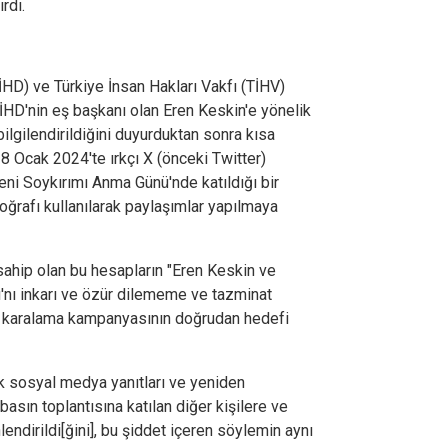
rdı.
İHD) ve Türkiye İnsan Hakları Vakfı (TİHV)
e İHD'nin eş başkanı olan Eren Keskin'e yönelik
bilgilendirildiğini duyurduktan sonra kısa
8 Ocak 2024'te ırkçı X (önceki Twitter)
ni Soykırımı Anma Günü'nde katıldığı bir
toğrafı kullanılarak paylaşımlar yapılmaya
ahip olan bu hesapların "Eren Keskin ve
ı'nı inkarı ve özür dilememe ve tazminat
e karalama kampanyasının doğrudan hedefi
k sosyal medya yanıtları ve yeniden
basın toplantısına katılan diğer kişilere ve
endirildi[ğini], bu şiddet içeren söylemin aynı