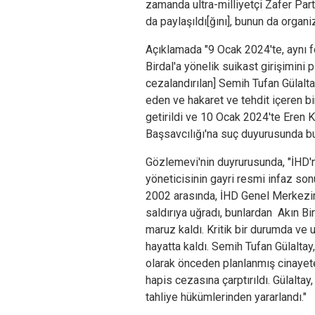
zamanda ultra-milliyetçi Zafer Par
da paylaşıldı[ğını], bunun da organize
Açıklamada "9 Ocak 2024'te, aynı f
Birdal'a yönelik suikast girişimini
cezalandırılan] Semih Tufan Gülalta
eden ve hakaret ve tehdit içeren bir
getirildi ve 10 Ocak 2024'te Eren Ke
Başsavcılığı'na suç duyurusunda bu
Gözlemevi'nin duyrurusunda, "İHD'
yöneticisinin gayri resmi infaz sonuc
2002 arasında, İHD Genel Merkezine
saldırıya uğradı, bunlardan Akın Bir
maruz kaldı. Kritik bir durumda ve
hayatta kaldı. Semih Tufan Gülaltay,
olarak önceden planlanmış cinayete
hapis cezasına çarptırıldı. Gülaltay,
tahliye hükümlerinden yararlandı."