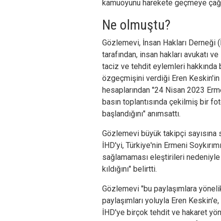
kamuoyunu harekete geçmeye çağı
Ne olmuştu?
Gözlemevi, İnsan Hakları Derneği (
tarafından, insan hakları avukatı v
taciz ve tehdit eylemleri hakkında 
özgeçmişini verdiği Eren Keskin'in 
hesaplarından "24 Nisan 2023 Erme
basın toplantısında çekilmiş bir fo
başlandığını" anımsattı.
Gözlemevi büyük takipçi sayısına s
İHD'yi, Türkiye'nin Ermeni Soykırım
sağlamaması eleştirileri nedeniyl
kıldığını" belirtti.
Gözlemevi "bu paylaşımlara yöneli
paylaşımları yoluyla Eren Keskin'e, 
İHD'ye birçok tehdit ve hakaret yönl