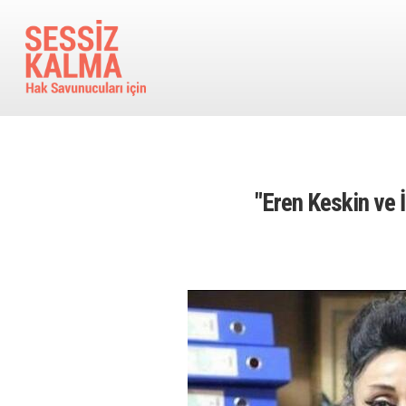
Ana içeriğe atla
"Eren Keskin ve İ
Image