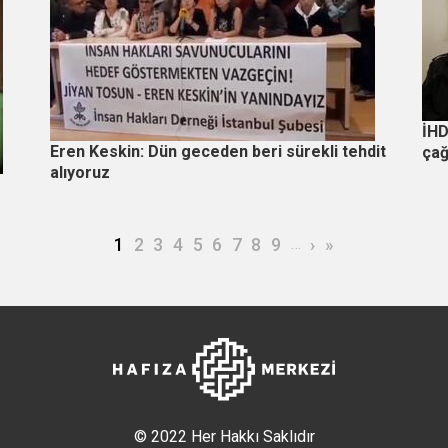
İHD
Eren Keskin: Dün geceden beri sürekli tehdit
çağ
alıyoruz
Şu an kullanılan sayfa
Page
Page
Page
Page
Page
Page
Page
Page
…
Sonraki sayfa
Son sayfa
1
2
3
4
5
6
7
8
9
›
»
© 2022 Her Hakkı Saklıdır