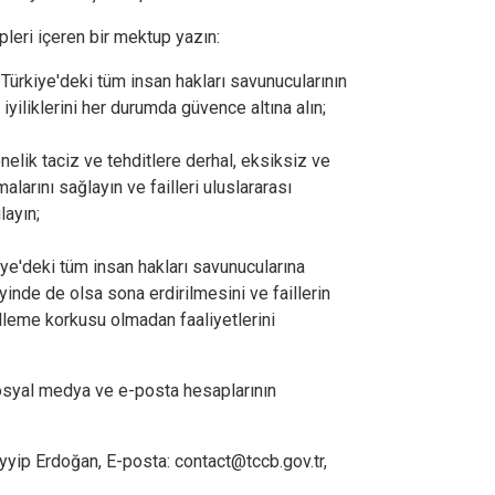
leri içeren bir mektup yazın:
 Türkiye'deki tüm insan hakları savunucularının
 iyiliklerini her durumda güvence altına alın;
elik taciz ve tehditlere derhal, eksiksiz ve
alarını sağlayın ve failleri uluslararası
layın;
ye'deki tüm insan hakları savunucularına
eyinde de olsa sona erdirilmesini ve faillerin
leme korkusu olmadan faaliyetlerini
osyal medya ve e-posta hesaplarının
yip Erdoğan, E-posta: contact@tccb.gov.tr,