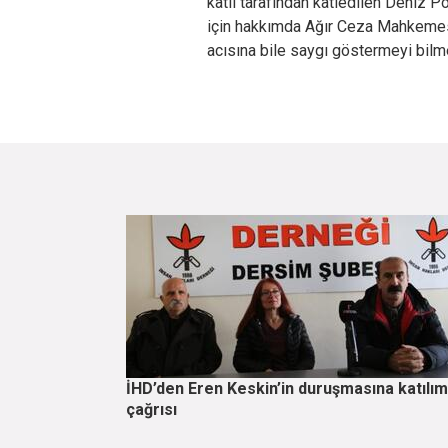
katil tarafından katledilen Deniz P
için hakkımda Ağır Ceza Mahkemesi’
acısına bile saygı göstermeyi bilme
İHD’den Eren Keskin’in duruşmasına katılım
çağrısı