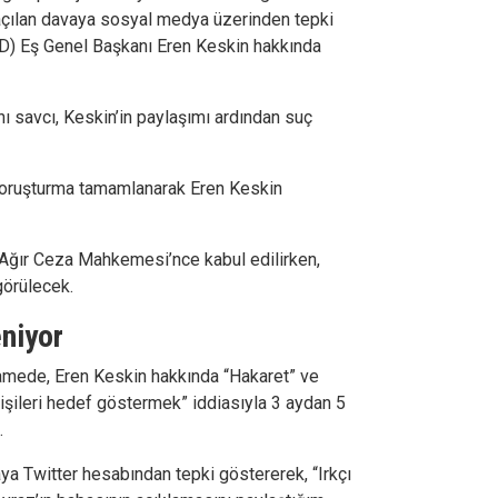
açılan davaya sosyal medya üzerinden tepki
HD) Eş Genel Başkanı Eren Keskin hakkında
 savcı, Keskin’in paylaşımı ardından suç
soruşturma tamamlanarak Eren Keskin
 Ağır Ceza Mahkemesi’nce kabul edilirken,
görülecek.
eniyor
amede, Eren Keskin hakkında “Hakaret” ve
şileri hedef göstermek” iddiasıyla 3 aydan 5
.
ya Twitter hesabından tepki göstererek, “Irkçı