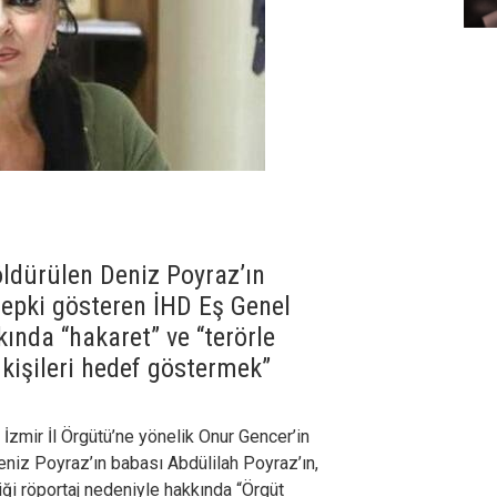
ldürülen Deniz Poyraz’ın
tepki gösteren İHD Eş Genel
ında “hakaret” ve “terörle
kişileri hedef göstermek”
İzmir İl Örgütü’ne yönelik Onur Gencer’in
Deniz Poyraz’ın babası Abdülilah Poyraz’ın,
i röportaj nedeniyle hakkında “Örgüt