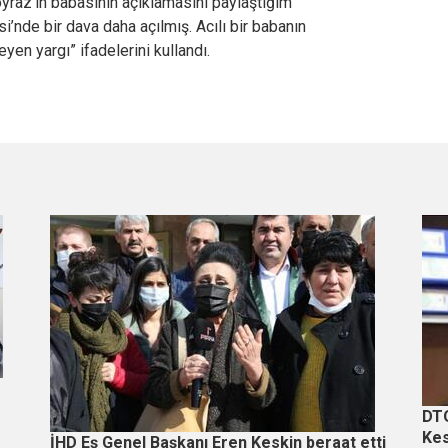
oyraz’ın babasının açıklamasını paylaştığım
nde bir dava daha açılmış. Acılı bir babanın
yen yargı” ifadelerini kullandı.
DTO
Kes
İHD Eş Genel Başkanı Eren Keskin beraat etti