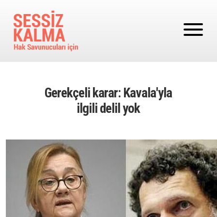
Ana içeriğe atla
Gerekçeli karar: Kavala'yla
ilgili delil yok
Image