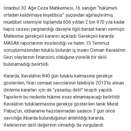
İstanbul 30. Ağır Ceza Mahkemesi, 16 sanığın “hükûmeti
ortadan kaldırmaya teşebbüs” suçundan ağırlaştırılmış
müebbet istemiyle toplamda 606 yıldan 2 bin 970 yıla kadar
hapis cezası yargılandığı davayla ilgili beraat kararı vermişti.
Mahkeme gerekçeli kararını açıkladı. Gerekçeli kararda
MASAK raporlarının incelendiği ve halen 15 Temmuz
soruşturmasından tutuklu bulunan iş insanı Osman Kavala’nın
Gezi olaylarının finansörü olduğuna yönelik bir delil
bulunamadığı belirtildi.
Kararda, Kavala’nın 840 gün tutuklu kalmasına gerekçe
gösterilen, firari cemaat savcılarının talebiyle 2013’te alınan
dinleme kararları için de “yasadışı delil” tespiti yapıldı.
Tapelerin bu nedenle hükme esas alınamayacağı belirtildi.
Kavala’nın tutuklanmasına gerekçe gösterilen tanık Murat
Pabuç’un, iddianame hazırlanmadan sadece 3 gün önce
savcılığa ihbarda bulunduğunun anlatıldığı kararda,
ifadelerinin delil değerinin olmadığı da vurgulandı.