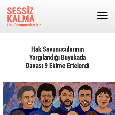
Ana içeriğe atla
Hak Savunucularının
Yargılandığı Büyükada
Davası 9 Ekim’e Ertelendi
Image