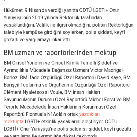
Hükümet, 9 Nisan’da verdiği yanıtta ODTÜ LGBTİ+ Onur
Yürüyüşü’nün 2019 yılında Rektörlük tarafından
yasaklandığını, Valilik ile ilgisi olmadığını, polisin Rektörlüğün
talebiyle kampüse girdiğini söylerken; polis şiddeti, keyfî
gözaltı ve yargılamayı inkar etti.
BM uzman ve raportörlerinden mektup
BM Cinsel Yönelim ve Cinsel Kimlik Temelli Şiddet ve
Ayrımcılıkla Mücadele Bağımsız Uzmanı Victor Madrigal-
Borloz, BM İfade Özgürlüğü Özel Raportörü David Kaye, BM
Barışçıl Toplanma ve Örgütlenme Özgürlüğü Özel Raportörü
Clément Nyaletsossi Voule, BM İnsan Hakları
Savunucularının Durumu Özel Raportörü Michel Forst ve BM
Terörle Mücadelede İnsan Haklarının Korunması Özel
Raportörü Fionnuala Ní Aoláin ortak
yazdıkları
mektupta
LGBTİ+ etkinlik yasaklarını eleştiriyor, ODTÜ
LGBTİ+ Onur Yürüyüşü’ne polis saldırısı, şiddet, keyfî gözaltı
ve yargılama ile ayrımcılığa dikkat çekiyordu.