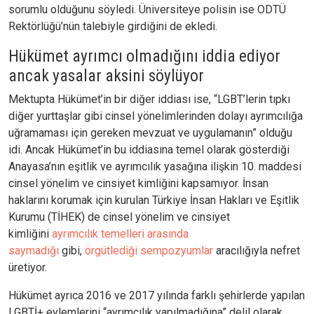
sorumlu olduğunu söyledi. Üniversiteye polisin ise ODTÜ
Rektörlüğü’nün talebiyle girdiğini de ekledi.
Hükümet ayrımcı olmadığını iddia ediyor
ancak yasalar aksini söylüyor
Mektupta Hükümet’in bir diğer iddiası ise, “LGBT’lerin tıpkı
diğer yurttaşlar gibi cinsel yönelimlerinden dolayı ayrımcılığa
uğramaması için gereken mevzuat ve uygulamanın” olduğu
idi. Ancak Hükümet’in bu iddiasına temel olarak gösterdiği
Anayasa’nın eşitlik ve ayrımcılık yasağına ilişkin 10. maddesi
cinsel yönelim ve cinsiyet kimliğini kapsamıyor. İnsan
haklarını korumak için kurulan Türkiye İnsan Hakları ve Eşitlik
Kurumu (TİHEK) de cinsel yönelim ve cinsiyet
kimliğini
ayrımcılık temelleri arasında
saymadığı
gibi,
örgütlediği sempozyumlar
aracılığıyla nefret
üretiyor.
Hükümet ayrıca 2016 ve 2017 yılında farklı şehirlerde yapılan
LGBTİ+ eylemlerini “ayrımcılık yapılmadığına” delil olarak