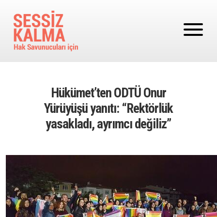
Ana içeriğe atla
Hükümet’ten ODTÜ Onur
Yürüyüşü yanıtı: “Rektörlük
yasakladı, ayrımcı değiliz”
Image