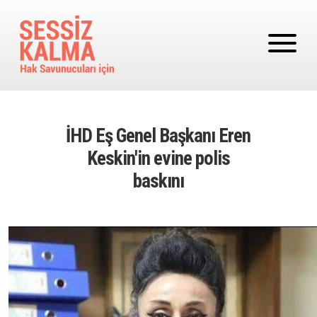
Ana içeriğe atla
İHD Eş Genel Başkanı Eren
Keskin'in evine polis
baskını
Image