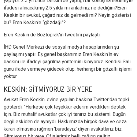
yapıyor. 2.5 yıl önce Dersim'de yaptığı bir konuşma nedeniyle
ifadesi alınacakmış.2.5 yılda mı anladınız ne dediğini?Eren
Keskin bir avukat, çağırdınız da gelmedi mi? Neyin gösterisi
bu? Eren Keskin'e “gözdağı”?
Eren Keskin de Boztoprak'ın tweetini paylaştı.
İHD Genel Merkezi de sosyal medya hesaplarından şu
paylaşımı yaptı: Eş genel başkanımız Eren Keskin’in ev
baskını ile ifadeyi çağrılma yöntemini kınıyoruz. Kendisi Salı
günü ifade vermeye gidecek olup, herhangi bir gözaltı işlemi
yoktur.
KESKİN: GİTMİYORUZ BİR YERE
Avukat Eren Keskin, evine yapılan baskına Twitter'dan tepki
gösterdi: "Herkese çok teşekkür ederim verdikleri destek
için. Biz muhalif avukatlar çok iyi tanırız bu sistemi. Bugün
değil eskiden de aynıydı. Hakkımızda birçok dava ve ceza
kararı olmasına rağmen ‘buradayız’ diyen avukatlarız biz.
Gitmiyoruz bir yere. Ofislerimiz belli çağırın geliriz.