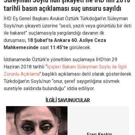
Süleyman Soylu’nun şikayeti ile İHD’nin 2018
tarihli basın açıklaması suç unsuru sayıldı
İHD Eş Genel Başkanı Avukat Öztürk Türkdoğan’ın Süleyman
Soylu’nun şikayeti üzerine “sesli, yazılı veya görüntülü bir ileti
ile hakaret” suçlamasıyla yargılandığı davanın ilk
duruşması,
18 Şubat’ta
Ankara 60. Asliye Ceza
Mahkemesinde
saat
11:45’te
görülecek.
İddianamede Öztürk’e yöneltilen suçlamaya İHD’nin 29
Haziran 2018 tarihli “
İçişleri Bakanı Süleyman Soylu ile İlgili
Zorunlu Açıklama
” başlıklı açıklaması delil olarak gösterilerek
Türkdoğan’ın Soylu’nun “onur, şeref saygınlığına sövmek
suretiyle saldırıda bulunduğu” iddia ediliyor.
İLGILI SAVUNUCULAR
Eren Keskin