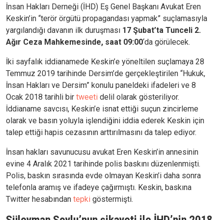
İnsan Hakları Derneği (İHD) Eş Genel Başkanı Avukat Eren
Keskin’in “terör örgütü propagandası yapmak” suçlamasıyla
yargılandığı davanın ilk duruşması
17 Şubat’ta
Tunceli 2.
Ağır Ceza Mahkemesinde, saat 09:00
‘da görülecek.
İki sayfalık iddianamede Keskin’e yöneltilen suçlamaya 28
Temmuz 2019 tarihinde Dersim’de gerçekleştirilen “Hukuk,
İnsan Hakları ve Dersim” konulu paneldeki ifadeleri ve 8
Ocak 2018 tarihli bir
tweeti
delil olarak gösteriliyor.
İddianame savcısı, Keskin’e isnat ettiği suçun zincirleme
olarak ve basın yoluyla işlendiğini iddia ederek Keskin için
talep ettiği hapis cezasının arttırılmasını da talep ediyor.
İnsan hakları savunucusu avukat Eren Keskin’in annesinin
evine 4 Aralık 2021 tarihinde polis baskını düzenlenmişti.
Polis, baskın sırasında evde olmayan Keskin’i daha sonra
telefonla aramış ve ifadeye çağırmıştı. Keskin, baskına
Twitter hesabından
tepki
göstermişti.