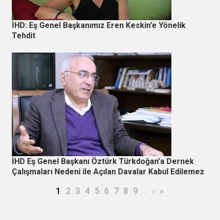
İHD: Eş Genel Başkanımız Eren Keskin’e Yönelik
Tehdit
İHD Eş Genel Başkanı Öztürk Türkdoğan’a Dernek
Çalışmaları Nedeni ile Açılan Davalar Kabul Edilemez
Sayfalama
Şu an kullanılan sayfa
Page
Page
Page
Page
Page
Page
Page
Page
…
Sonraki sayfa
Son sayfa
1
2
3
4
5
6
7
8
9
›
»