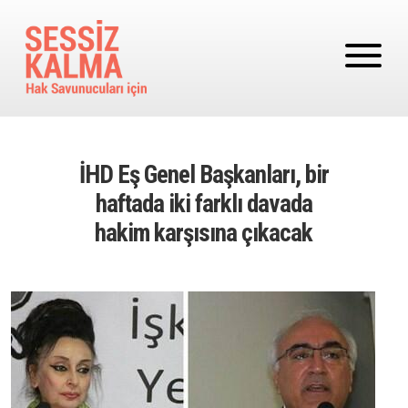
Ana içeriğe atla
İHD Eş Genel Başkanları, bir
haftada iki farklı davada
hakim karşısına çıkacak
Image