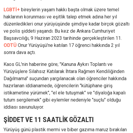
LGBTİ+
bireylerin yaşam hakkı başta olmak üzere temel
haklarının korunması ve eşitlik talep etmek adına her yıl
düzenledikleri onur yürüyüşünde şimdiye kadar birçok gözaltı
ve polis şiddeti yaşandı. Bu kez de Ankara Cumhuriyet
Başsavcılığı, 9 Haziran 2023 tarihinde gerçekleştirilen 11.
ODTÜ
Onur Yürüyüşü'ne katılan 17 öğrenci hakkında 2 yıl
sonra dava açtı.
Kaos GL'nin haberine göre; "Kanuna Aykırı Toplantı ve
Yürüyüşlere Silahsız Katılarak İhtara Rağmen Kendiliğinden
Dağılmama" suçundan yargılanacak olan öğrenciler hakkında
hazırlanan iddianamede, öğrencilerin "kütüphane giriş
istikametine yürümek", "el ele tutuşmak" ve "diyaloğa kapalı
tutum sergilemek" gibi eylemler nedeniyle "suçlu" olduğu
iddiası savunuluyor.
ŞİDDET VE 11 SAATLİK GÖZALTI
Yürüyüş günü plastik mermi ve biber gazıma maruz bırakılan