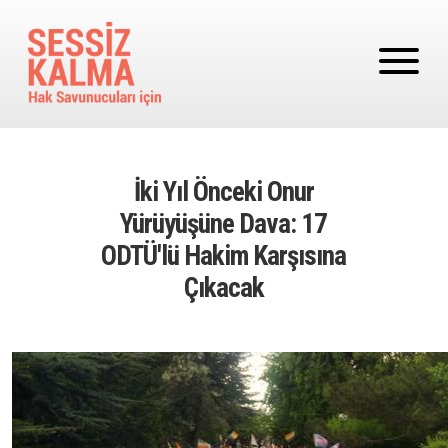
Ana içeriğe atla
İki Yıl Önceki Onur
Yürüyüşüne Dava: 17
ODTÜ'lü Hakim Karşısına
Çıkacak
Image