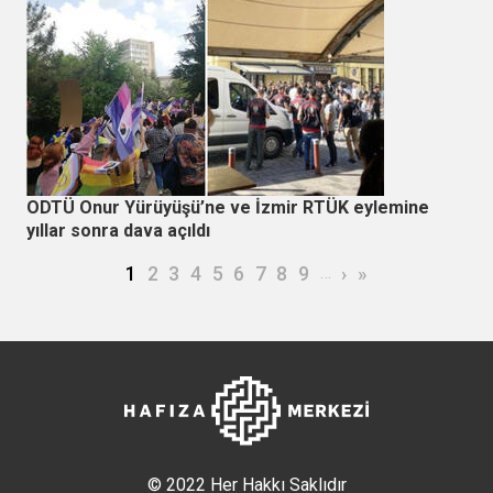
ODTÜ Onur Yürüyüşü’ne ve İzmir RTÜK eylemine
yıllar sonra dava açıldı
Sayfalama
Şu an kullanılan sayfa
Page
Page
Page
Page
Page
Page
Page
Page
…
Sonraki sayfa
Son sayfa
1
2
3
4
5
6
7
8
9
›
»
© 2022 Her Hakkı Saklıdır