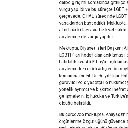
darbe girişimi sonrasında gittikçe 
vurgu yapıldı ve bu süreçte LGBTİ+
çerçevede, OHAL sürecinde LGBTİ+ et
yasaklardan bahsedildi. Mektupta, 
alan hukuki taciz ve fiziksel saldırı
söylemine de vurgu yapıldı.
Mektupta, Diyanet İşleri Başkanı Al
LGBTİ+’ları hedef alan açıklaması, 
hatırlatıldı ve Ali Erbaş’ın açıklama
söylemindeki ciddi artış ve bu söyl
korunması anlatıldı. Bu yıl Onur H
görevlisi ve siyasetçi ile hükümet 
yönelik ayrımcı ve kışkırtıcı nefre
gelişmelerin, iç hukuka ve Türkiye’
olduğu belirtildi.
Bu çerçevde mektupta, Anayasa’nın 
örgütlenme özgürlüğünü güvence al