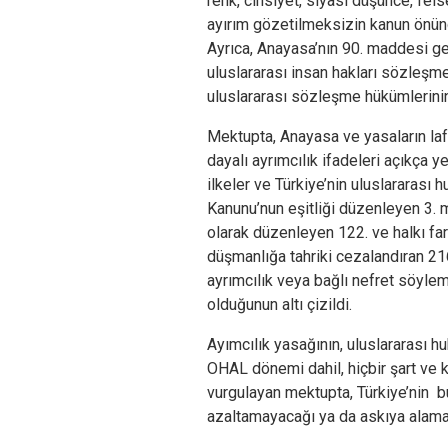
renk, cinsiyet, siyasî düşünce, fel
ayırım gözetilmeksizin kanun önünde
Ayrıca,
Anayasa’nın 90. maddesi gere
uluslararası insan hakları sözleşme
uluslararası sözleşme hükümlerinin
Mektupta, Anayasa ve yasaların laf
dayalı ayrımcılık ifadeleri açıkça 
ilkeler ve Türkiye’nin uluslararası 
Kanunu’nun eşitliği düzenleyen 3. 
olarak düzenleyen 122. ve halkı far
düşmanlığa tahriki cezalandıran 21
ayrımcılık veya bağlı nefret söyle
olduğunun altı çizildi.
Ayımcılık yasağının, uluslararası h
OHAL dönemi dahil, hiçbir şart ve 
vurgulayan mektupta, Türkiye’nin
azaltamayacağı ya da askıya alama