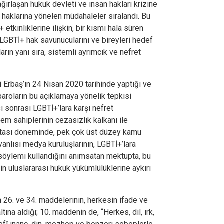
ağırlaşan hukuk devleti ve insan hakları krizine
 haklarına yönelen müdahaleler sıralandı. Bu
kinliklerine ilişkin, bir kısmı hala süren
LGBTİ+ hak savunucularını ve bireyleri hedef
ların yanı sıra, sistemli ayrımcık ve nefret
i Erbaş’ın 24 Nisan 2020 tarihinde yaptığı ve
baroların bu açıklamaya yönelik tepkisi
sı sonrası LGBTİ+’lara karşı nefret
em sahiplerinin cezasızlık kalkanı ile
aftası döneminde, pek çok üst düzey kamu
yanlısı medya kuruluşlarının, LGBTİ+’lara
t söylemi kullandığını anımsatan mektupta, bu
nin uluslararası hukuk yükümlülüklerine aykırı
26. ve 34. maddelerinin, herkesin ifade ve
tına aldığı; 10. maddenin de,
“
Herkes, dil, ırk,