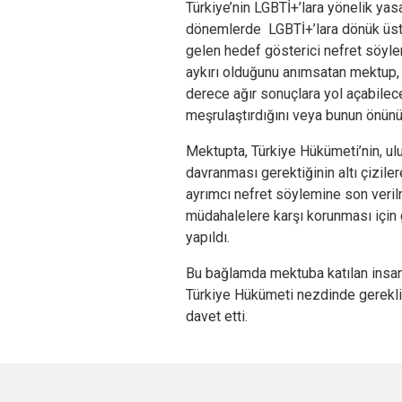
Türkiye’nin LGBTİ+’lara yönelik yasa
dönemlerde LGBTİ+’lara dönük üst
gelen hedef gösterici nefret söylem
aykırı olduğunu anımsatan mektup, 
derece ağır sonuçlara yol açabilecek
meşrulaştırdığını veya bunun önünü a
Mektupta, Türkiye Hükümeti’nin, ul
davranması gerektiğinin altı çiziler
ayrımcı nefret söylemine son veril
müdahalelere karşı korunması için g
yapıldı.
Bu bağlamda mektuba katılan insan 
Türkiye Hükümeti nezdinde gerekli 
davet etti.