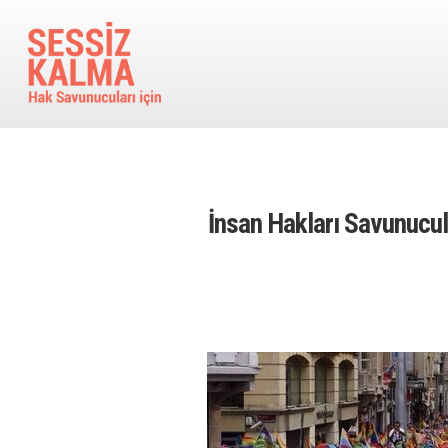
Ana içeriğe atla
İnsan Hakları Savunucul
Image