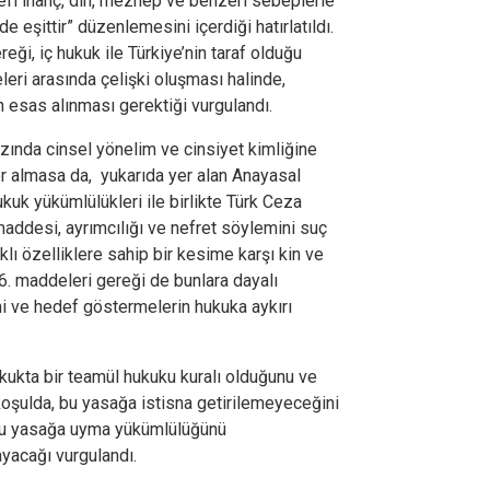
sefî inanç, din, mezhep ve benzeri sebeplerle
 eşittir” düzenlemesini içerdiği hatırlatıldı.
ği, iç hukuk ile Türkiye’nin taraf olduğu
leri arasında çelişki oluşması halinde,
 esas alınması gerektiği vurgulandı.
zında cinsel yönelim ve cinsiyet kimliğine
yer almasa da, yukarıda yer alan Anayasal
hukuk yükümlülükleri ile birlikte Türk Ceza
maddesi, ayrımcılığı ve nefret söylemini suç
klı özelliklere sahip bir kesime karşı kin ve
6. maddeleri gereği de bunlara dayalı
mi ve hedef göstermelerin hukuka aykırı
ukukta bir teamül hukuku kuralı olduğunu ve
koşulda, bu yasağa istisna getirilemeyeceğini
 bu yasağa uyma yükümlülüğünü
yacağı vurgulandı.