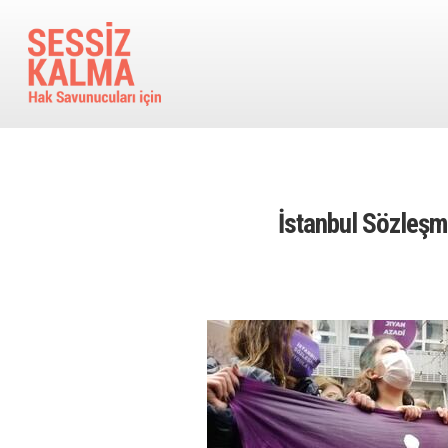
Ana içeriğe atla
İstanbul Sözleşm
Image