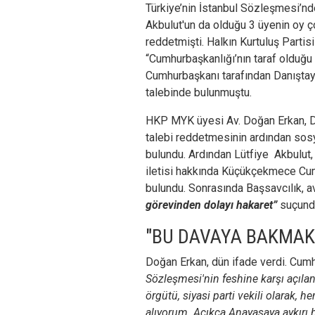
Türkiye’nin İstanbul Sözleşmesi’nd
Akbulut'un da olduğu 3 üyenin oy ç
reddetmişti. Halkın Kurtuluş Partis
“Cumhurbaşkanlığı’nın taraf olduğu
Cumhurbaşkanı tarafından Danıştay
talebinde bulunmuştu.
HKP MYK üyesi Av. Doğan Erkan, Da
talebi reddetmesinin ardından sos
bulundu. Ardından Lütfiye Akbulut, a
iletisi hakkında Küçükçekmece Cum
bulundu. Sonrasında Başsavcılık, a
görevinden dolayı hakaret”
suçunda
"BU DAVAYA BAKMAK
Doğan Erkan, dün ifade verdi. Cumhu
Sözleşmesi'nin feshine karşı açılan
örgütü, siyasi parti vekili olarak, h
alıyorum. Açıkça Anayasaya aykırı bu