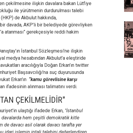
en çekilmesine ilişkin davalara bakan Lütfiye
okluğu ile yürütmenin durdurulması talebi
i (HKP) de Akbulut hakkında,
 bir davada, AKP’li bir belediyede görevliyken
’a atanması” gerekçesiyle reddi hakim
nıştay’ın İstanbul Sözleşmesi’ne ilişkin
yal medya hesabından Akbulut'a eleştiride
vukatları aracılığıyla Doğan Erkan’ın twitter
huriyet Başsavcılığı'na suç duyurusunda
vukat Erkan'ın
“kamu görevlisine karşı
n ifadesinin alınması talimatını verdi.
TAN ÇEKİLMELİDİR"
riyet'in ulaştığı ifadede Erkan,
"İstanbul
 davalarda hem çeşitli demokratik kitle
em de davacı asil olarak davacı tarafta yer
 idari işlemin iptali talebini değerlendiren