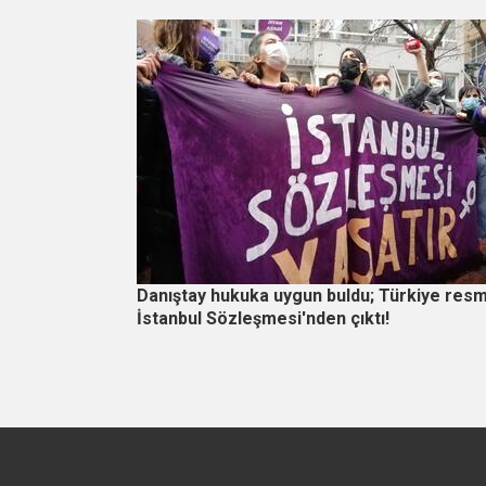
Danıştay hukuka uygun buldu; Türkiye res
İstanbul Sözleşmesi'nden çıktı!
Sayfalama