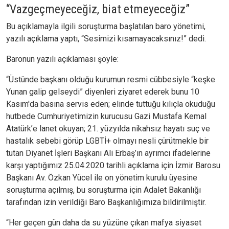
“Vazgeçmeyeceğiz, biat etmeyeceğiz”
Bu açıklamayla ilgili soruşturma başlatılan baro yönetimi,
yazılı açıklama yaptı, “Sesimizi kısamayacaksınız!” dedi.
Baronun yazılı açıklaması şöyle:
“Üstünde başkanı olduğu kurumun resmi cübbesiyle “keşke
Yunan galip gelseydi” diyenleri ziyaret ederek bunu 10
Kasım'da basına servis eden; elinde tuttuğu kılıçla okuduğu
hutbede Cumhuriyetimizin kurucusu Gazi Mustafa Kemal
Atatürk’e lanet okuyan; 21. yüzyılda nikahsız hayatı suç ve
hastalık sebebi görüp LGBTİ+ olmayı nesli çürütmekle bir
tutan Diyanet İşleri Başkanı Ali Erbaş’ın ayrımcı ifadelerine
karşı yaptığımız 25.04.2020 tarihli açıklama için İzmir Barosu
Başkanı Av. Özkan Yücel ile on yönetim kurulu üyesine
soruşturma açılmış, bu soruşturma için Adalet Bakanlığı
tarafından izin verildiği Baro Başkanlığımıza bildirilmiştir.
“Her geçen gün daha da su yüzüne çıkan mafya siyaset