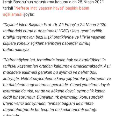
İzmir Barosu’nun soruşturma konusu olan 25 Nisan 2021
tarihli
“Nefrete inat, yaşasın hayat” başlıklı basın
açıklaması
şöyle:
“Diyanet İşleri Başkanı Prof. Dr. Ali Erbaş’ın 24 Nisan 2020
tarihindeki cuma hutbesindeki LGBTİ+’lara, resmi evlilik
niteliği taşımayan bazı ilişki pratiklerine ve HIV’le yaşayan
kişilere yönelik açıklamalarından haberdar olmuş
bulunmaktayız.
“Nefret söylemleri, temelinde insan hak ve özgürlükleri ile
tarihsel kazanımları ortadan kaldırmayı amaçlamaktadır. Asıl
mücadele edilmesi gereken bu ayrımcı ve nefret dolu
anlayıştır. Nefret söylemlerine karşı yaptırımlar getirmenin ve
bu ifadelerin engellenmesi gereklidir. Cinsel yönelime dayalı
ayrımcılık da ırka, renge ve kökene dayalı ayrımcılık kadar
ciddi bir sorundur. Dünyanın ırk ayrımcılığı konusundaki
utanç verici deneyimleri, tarihsel bağlam ile birlikte
düşünüldüğünde bu tespitin ne kadar önemli olduğu
ortadadır.