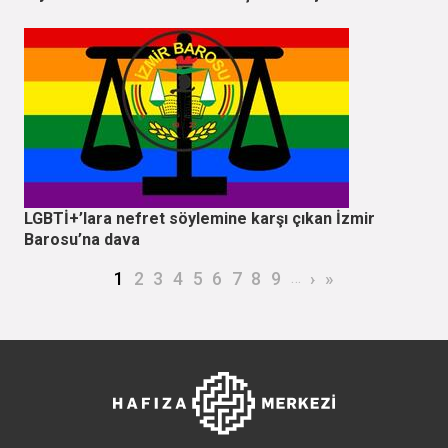
LGBTİ+’lara nefret söylemine karşı çıkan İzmir
Barosu’na dava
Sayfalama
Şu an kullanılan sayfa
Page
Page
Page
Page
Page
Page
Page
Page
…
Sonraki sayfa
Son sayfa
1
2
3
4
5
6
7
8
9
›
»