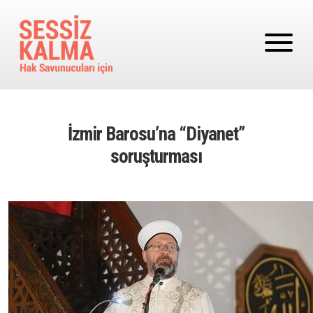
Ana içeriğe atla
İzmir Barosu’na “Diyanet”
soruşturması
Image