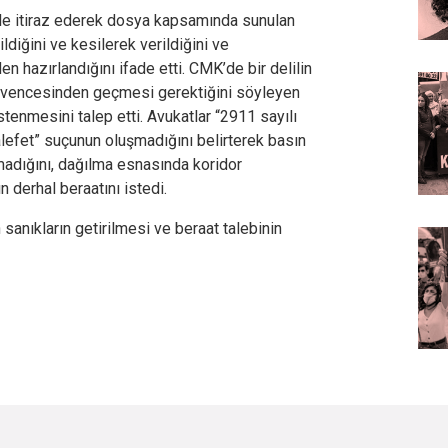
sule itiraz ederek dosya kapsamında sunulan
ildiğini ve kesilerek verildiğini ve
n hazırlandığını ifade etti. CMK’de bir delilin
üvencesinden geçmesi gerektiğini söyleyen
stenmesini talep etti. Avukatlar “2911 sayılı
efet” suçunun oluşmadığını belirterek basın
adığını, dağılma esnasında koridor
n derhal beraatını istedi.
anıkların getirilmesi ve beraat talebinin