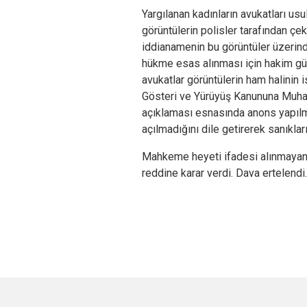
Yargılanan kadınların avukatları u
görüntülerin polisler tarafından çek
iddianamenin bu görüntüler üzerinde
hükme esas alınması için hakim g
avukatlar görüntülerin ham halinin i
Gösteri ve Yürüyüş Kanununa Muhal
açıklaması esnasında anons yapılm
açılmadığını dile getirerek sanıkları
Mahkeme heyeti ifadesi alınmayan s
reddine karar verdi. Dava ertelendi.