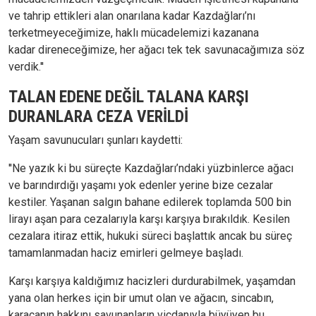
ve tahrip ettikleri alan onarılana kadar Kazdağları’nı
terketmeyeceğimize, haklı mücadelemizi kazanana
kadar direneceğimize, her ağacı tek tek savunacağımıza söz
verdik.''
TALAN EDENE DEĞİL TALANA KARŞI
DURANLARA CEZA VERİLDİ
Yaşam savunucuları şunları kaydetti:
''Ne yazık ki bu süreçte Kazdağları’ndaki yüzbinlerce ağacı
ve barındırdığı yaşamı yok edenler yerine bize cezalar
kestiler. Yaşanan salgın bahane edilerek toplamda 500 bin
lirayı aşan para cezalarıyla karşı karşıya bırakıldık. Kesilen
cezalara itiraz ettik, hukuki süreci başlattık ancak bu süreç
tamamlanmadan haciz emirleri gelmeye başladı.
Karşı karşıya kaldığımız hacizleri durdurabilmek, yaşamdan
yana olan herkes için bir umut olan ve ağacın, sincabın,
karacanın hakkını savunanların vicdanıyla büyüyen bu