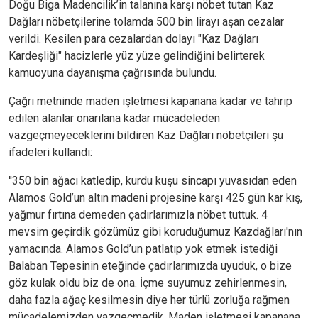
Doğu Biga Madencilik’in talanına karşı nöbet tutan Kaz
Dağları nöbetçilerine tolamda 500 bin lirayı aşan cezalar
verildi. Kesilen para cezalardan dolayı "Kaz Dağları
Kardeşliği" hacizlerle yüz yüze gelindiğini belirterek
kamuoyuna dayanışma çağrısında bulundu.
Çağrı metninde maden işletmesi kapanana kadar ve tahrip
edilen alanlar onarılana kadar mücadeleden
vazgeçmeyeceklerini bildiren Kaz Dağları nöbetçileri şu
ifadeleri kullandı:
''350 bin ağacı katledip, kurdu kuşu sincapı yuvasıdan eden
Alamos Gold’un altın madeni projesine karşı 425 gün kar kış,
yağmur fırtına demeden çadırlarımızla nöbet tuttuk. 4
mevsim geçirdik gözümüz gibi koruduğumuz Kazdağları'nın
yamacında. Alamos Gold’un patlatıp yok etmek istediği
Balaban Tepesinin eteğinde çadırlarımızda uyuduk, o bize
göz kulak oldu biz de ona. İçme suyumuz zehirlenmesin,
daha fazla ağaç kesilmesin diye her türlü zorluğa rağmen
mücadelemizden vazgeçmedik. Maden işletmesi kapanana