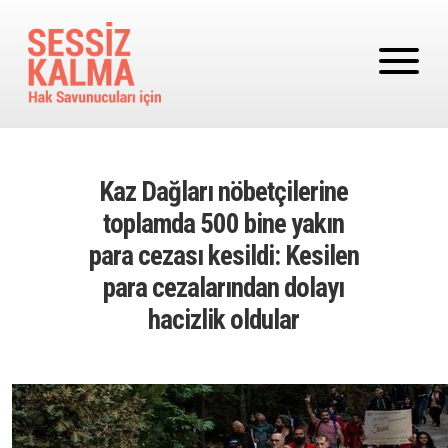
Ana içeriğe atla
Kaz Dağları nöbetçilerine
toplamda 500 bine yakın
para cezası kesildi: Kesilen
para cezalarından dolayı
hacizlik oldular
Image