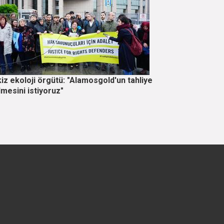
iz ekoloji örgütü: "Alamosgold'un tahliye
lmesini istiyoruz"