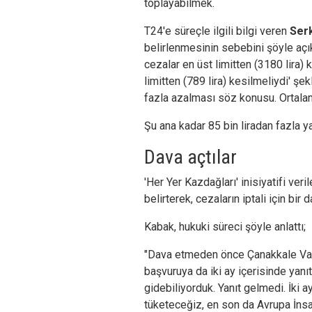
toplayabilmek.
T24'e süreçle ilgili bilgi veren
Ser
belirlenmesinin sebebini şöyle açıkl
cezalar en üst limitten (3180 lira) 
limitten (789 lira) kesilmeliydi' şe
fazla azalması söz konusu. Ortala
Şu ana kadar 85 bin liradan fazla y
Dava açtılar
'Her Yer Kazdağları' inisiyatifi ver
belirterek, cezaların iptali için bir 
Kabak, hukuki süreci şöyle anlattı;
"Dava etmeden önce Çanakkale Valil
başvuruya da iki ay içerisinde ya
gidebiliyorduk. Yanıt gelmedi. İki a
tüketeceğiz, en son da Avrupa İn