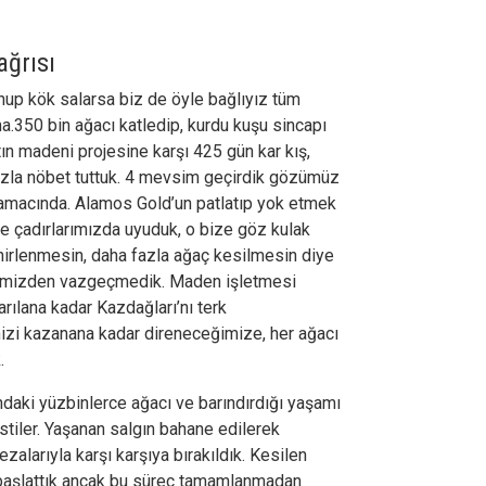
ğrısı
tunup kök salarsa biz de öyle bağlıyız tüm
a.350 bin ağacı katledip, kurdu kuşu sincapı
n madeni projesine karşı 425 gün kar kış,
ızla nöbet tuttuk. 4 mevsim geçirdik gözümüz
amacında. Alamos Gold’un patlatıp yok etmek
e çadırlarımızda uyuduk, o bize göz kulak
irlenmesin, daha fazla ağaç kesilmesin diye
lemizden vazgeçmedik. Maden işletmesi
arılana kadar Kazdağları’nı terk
zi kazanana kadar direneceğimize, her ağacı
.
ndaki yüzbinlerce ağacı ve barındırdığı yaşamı
stiler. Yaşanan salgın bahane edilerek
zalarıyla karşı karşıya bırakıldık. Kesilen
ci başlattık ancak bu süreç tamamlanmadan