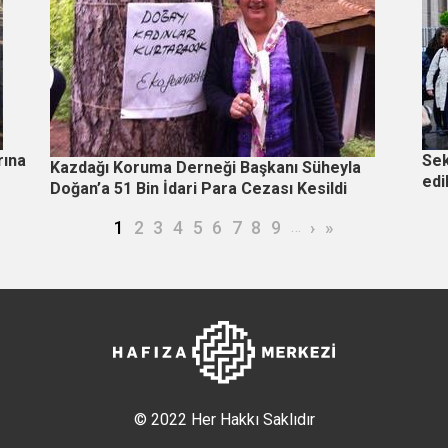
rına
Sek
Kazdağı Koruma Derneği Başkanı Süheyla
edi
Doğan’a 51 Bin İdari Para Cezası Kesildi
Şu an kullanılan sayfa
Page
Page
Page
Page
Page
Page
Page
Page
…
Sonraki sayfa
Son sayfa
1
2
3
4
5
6
7
8
9
›
»
© 2022 Her Hakkı Saklıdır