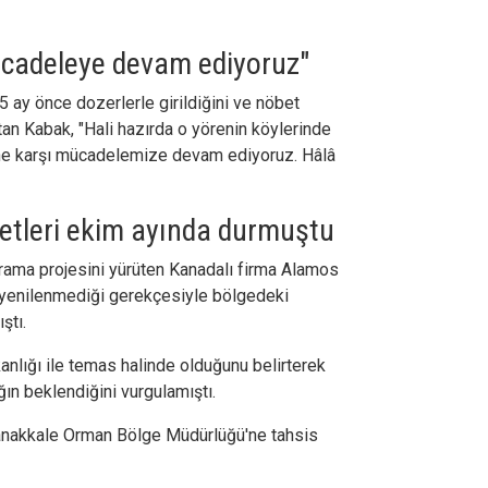
ücadeleye devam ediyoruz"
1,5 ay önce dozerlerle girildiğini ve nöbet
latan Kabak, "Hali hazırda o yörenin köylerinde
ne karşı mücadelemize devam ediyoruz. Hâlâ
etleri ekim ayında durmuştu
arama projesini yürüten Kanadalı firma Alamos
n yenilenmediği gerekçesiyle bölgedeki
ştı.
kanlığı ile temas halinde olduğunu belirterek
ğın beklendiğini vurgulamıştı.
anakkale Orman Bölge Müdürlüğü'ne tahsis