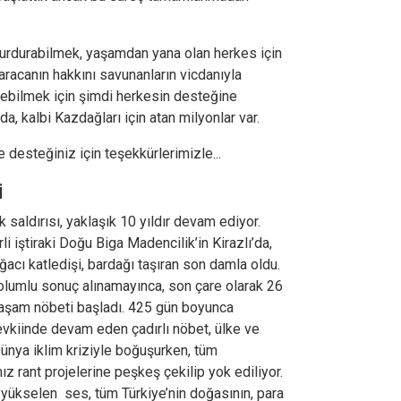
 durdurabilmek, yaşamdan yana olan herkes için
karacanın hakkını savunanların vicdanıyla
bilmek için şimdi herkesin desteğine
da, kalbi Kazdağları için atan milyonlar var.
esteğiniz için teşekkürlerimizle...
i
 saldırısı, yaklaşık 10 yıldır devam ediyor.
 iştiraki Doğu Biga Madencilik’in Kirazlı’da,
ğacı katledişi, bardağı taşıran son damla oldu.
olumlu sonuç alınamayınca, son çare olarak 26
şam nöbeti başladı. 425 gün boyunca
vkiinde devam eden çadırlı nöbet, ülke ve
ünya iklim kriziyle boğuşurken, tüm
ız rant projelerine peşkeş çekilip yok ediliyor.
yükselen ses, tüm Türkiye’nin doğasının, para