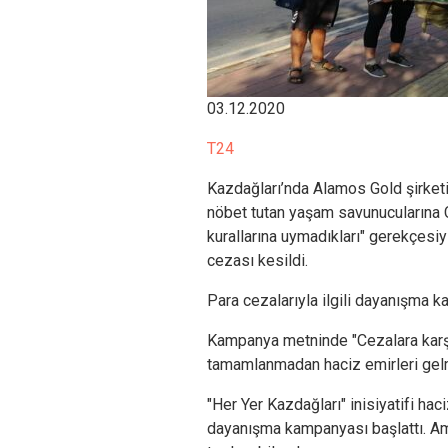
03.12.2020
T24
Kazdağları’nda Alamos Gold şirketi
nöbet tutan yaşam savunucularına Ç
kurallarına uymadıkları" gerekçesiy
cezası kesildi.
Para cezalarıyla ilgili dayanışma k
Kampanya metninde "Cezalara karşı 
tamamlanmadan haciz emirleri gelm
"Her Yer Kazdağları" inisiyatifi ha
dayanışma kampanyası başlattı. Ama