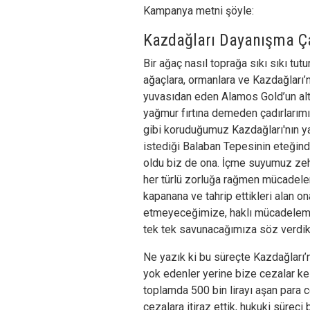
Kampanya metni şöyle:
Kazdağları Dayanışma Ça
Bir ağaç nasıl toprağa sıkı sıkı tu
ağaçlara, ormanlara ve Kazdağları’n
yuvasıdan eden Alamos Gold’un altı
yağmur fırtına demeden çadırlarım
gibi koruduğumuz Kazdağları'nın y
istediği Balaban Tepesinin eteğind
oldu biz de ona. İçme suyumuz zeh
her türlü zorluğa rağmen mücade
kapanana ve tahrip ettikleri alan on
etmeyeceğimize, haklı mücadelemi
tek tek savunacağımıza söz verdik
Ne yazık ki bu süreçte Kazdağları’
yok edenler yerine bize cezalar ke
toplamda 500 bin lirayı aşan para ce
cezalara itiraz ettik, hukuki süre