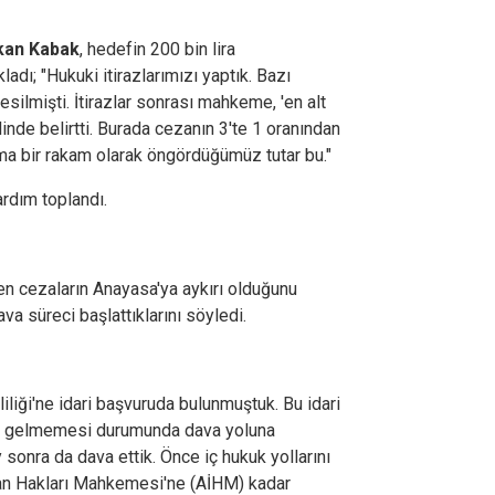
kan Kabak
, hedefin 200 bin lira
adı; "Hukuki itirazlarımızı yaptık. Bazı
kesilmişti. İtirazlar sonrası mahkeme, 'en alt
klinde belirtti. Burada cezanın 3'te 1 oranından
ma bir rakam olarak öngördüğümüz tutar bu."
ardım toplandı.
ilen cezaların Anayasa'ya aykırı olduğunu
dava süreci başlattıklarını söyledi.
iği'ne idari başvuruda bulunmuştuk. Bu idari
nıt gelmemesi durumunda dava yoluna
y sonra da dava ettik. Önce iç hukuk yollarını
san Hakları Mahkemesi'ne (AİHM) kadar