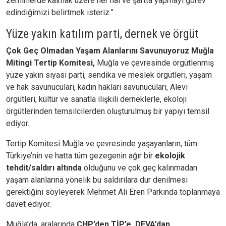
zeminlerde kalmak üzere her hal ve şartta yapmayı görev
edindiğimizi belirtmek isteriz.”
Yüze yakın katılım parti, dernek ve örgüt
Çok Geç Olmadan Yaşam Alanlarını Savunuyoruz Muğla
Mitingi Tertip Komitesi,
Muğla ve çevresinde örgütlenmiş
yüze yakın siyasi parti, sendika ve meslek örgütleri, yaşam
ve hak savunucuları, kadın hakları savunucuları, Alevi
örgütleri, kültür ve sanatla ilişkili derneklerle, ekoloji
örgütlerinden temsilcilerden oluşturulmuş bir yapıyı temsil
ediyor.
Tertip Komitesi Muğla ve çevresinde yaşayanların, tüm
Türkiye’nin ve hatta tüm gezegenin ağır bir
ekolojik
tehdit/saldırı altında
olduğunu ve çok geç kalınmadan
yaşam alanlarına yönelik bu saldırılara dur denilmesi
gerektiğini söyleyerek Mehmet Ali Eren Parkında toplanmaya
davet ediyor.
Muğla’da, aralarında
CHP’den TİP’e, DEVA’dan