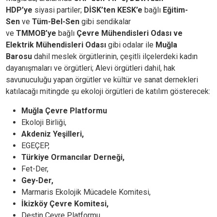
HDP’ye
siyasi partiler;
DİSK’ten KESK’e
bağlı
Eğitim-
Sen
ve
Tüm-Bel-Sen
gibi sendikalar
ve
TMMOB’ye
bağlı
Çevre Mühendisleri Odası ve
Elektrik Mühendisleri Odası
gibi odalar ile
Muğla
Barosu
dahil meslek örgütlerinin, çeşitli ilçelerdeki kadın
dayanışmaları ve örgütleri; Alevi örgütleri dahil, hak
savunuculuğu yapan örgütler ve kültür ve sanat dernekleri
katılacağı mitingde şu ekoloji örgütleri de katılım gösterecek:
Muğla Çevre Platformu
Ekoloji Birliği,
Akdeniz Yeşilleri,
EGEÇEP,
Türkiye Ormancılar Derneği,
Fet-Der,
Gey-Der,
Marmaris Ekolojik Mücadele Komitesi,
İkizköy Çevre Komitesi,
Deştin Çevre Platformu