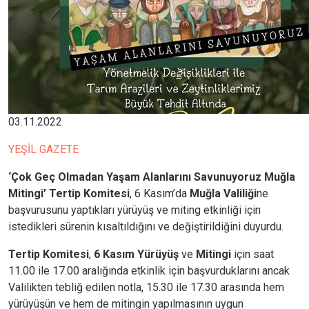
03.11.2022
YEŞİL GAZETE
‘Çok Geç Olmadan Yaşam Alanlarını Savunuyoruz Muğla
Mitingi’ Tertip Komitesi
, 6 Kasım’da
Muğla Valiliği
ne
başvurusunu yaptıkları yürüyüş ve miting etkinliği için
istedikleri sürenin kısaltıldığını ve değiştirildiğini duyurdu.
Tertip Komitesi
,
6 Kasım Yürüyüş
ve
Mitingi
için saat
11.00 ile 17.00 aralığında etkinlik için başvurduklarını ancak
Valilikten tebliğ edilen notla, 15.30 ile 17.30 arasında hem
yürüyüşün ve hem de mitingin yapılmasının uygun