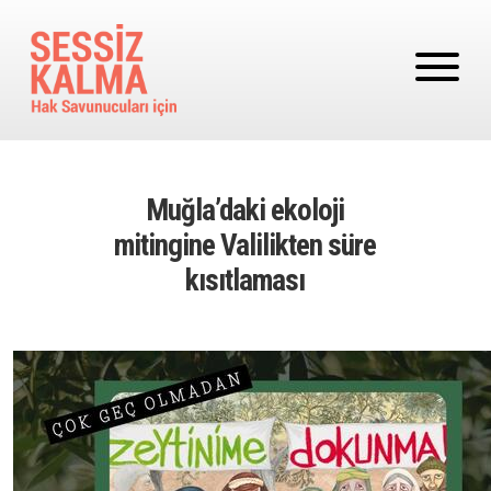
Ana içeriğe atla
Muğla’daki ekoloji
mitingine Valilikten süre
kısıtlaması
Image