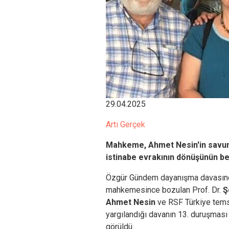
29.04.2025
Artı Gerçek
Mahkeme, Ahmet Nesin'in savunma
istinabe evrakının dönüşünün b
Özgür Gündem dayanışma davasında h
mahkemesince bozulan Prof. Dr.
Ş
Ahmet Nesin
ve RSF Türkiye tems
yargılandığı davanın 13. duruşmas
görüldü.