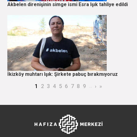
Akbelen direnişinin simge ismi Esra Işık tahliye edildi
İkizköy muhtarı Işık: Şirkete pabuç bırakmıyoruz
Sayfalama
Şu an kullanılan sayfa
Page
Page
Page
Page
Page
Page
Page
Page
…
Sonraki sayfa
Son sayfa
1
2
3
4
5
6
7
8
9
›
»