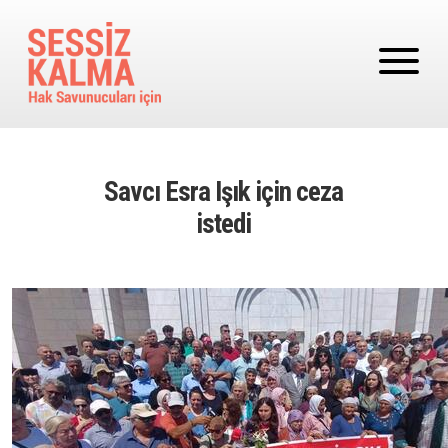
Ana içeriğe atla
Savcı Esra Işık için ceza
istedi
Image