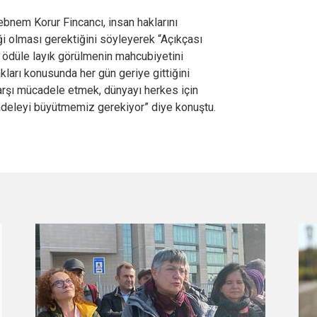
ebnem Korur Fincancı, insan haklarını
i olması gerektiğini söyleyerek “Açıkçası
r ödüle layık görülmenin mahcubiyetini
ları konusunda her gün geriye gittiğini
 karşı mücadele etmek, dünyayı herkes için
cadeleyi büyütmemiz gerekiyor” diye konuştu.