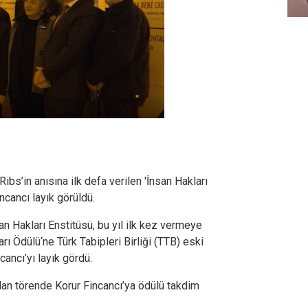
bs’in anısına ilk defa verilen 'İnsan Hakları
ncancı layık görüldü.
n Hakları Enstitüsü, bu yıl ilk kez vermeye
ı Ödülü‘ne Türk Tabipleri Birliği (TTB) eski
ancı’yı layık gördü.
lan törende Korur Fincancı’ya ödülü takdim