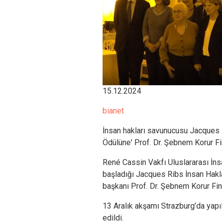
15.12.2024
bianet
İnsan hakları savunucusu Jacques Ri
Ödülüne' Prof. Dr. Şebnem Korur Fi
René Cassin Vakfı Uluslararası İnsa
başladığı Jacques Ribs İnsan Haklar
başkanı Prof. Dr. Şebnem Korur Finc
13 Aralık akşamı Strazburg’da yapı
edildi.