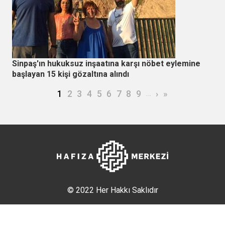
Sinpaş'ın hukuksuz inşaatına karşı nöbet eylemine
başlayan 15 kişi gözaltına alındı
Sayfalama
Şu an kullanılan sayfa
Page
Page
Page
Page
Page
Page
Page
Page
…
Sonraki sayfa
Son sayfa
1
2
3
4
5
6
7
8
9
›
»
© 2022 Her Hakkı Saklıdır