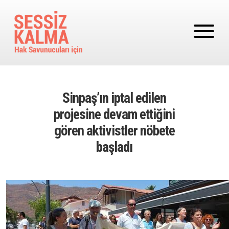
Ana içeriğe atla
Sinpaş’ın iptal edilen
projesine devam ettiğini
gören aktivistler nöbete
başladı
Image