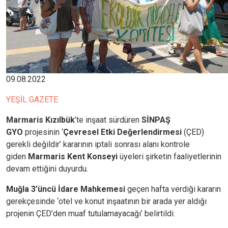
09.08.2022
YEŞİL GAZETE
Marmaris Kızılbük
’te inşaat sürdüren
SİNPAŞ
GYO
projesinin ‘
Çevresel Etki Değerlendirmesi
(ÇED)
gerekli değildir’ kararının iptali sonrası alanı kontrole
giden
Marmaris Kent Konseyi
üyeleri şirketin faaliyetlerinin
devam ettiğini duyurdu.
Muğla 3’üncü İdare Mahkemesi
geçen hafta verdiği kararın
gerekçesinde ‘otel ve konut inşaatının bir arada yer aldığı
projenin ÇED’den muaf tutulamayacağı’ belirtildi.