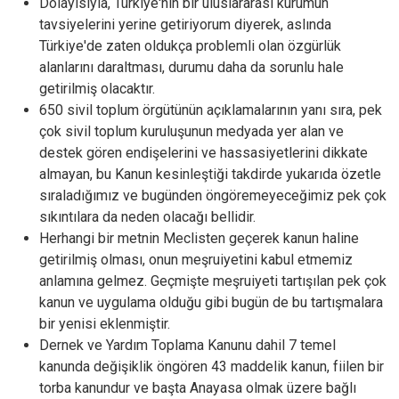
Dolayısıyla, Türkiye'nin bir uluslararası kurumun
tavsiyelerini yerine getiriyorum diyerek, aslında
Türkiye'de zaten oldukça problemli olan özgürlük
alanlarını daraltması, durumu daha da sorunlu hale
getirilmiş olacaktır.
650 sivil toplum örgütünün açıklamalarının yanı sıra, pek
çok sivil toplum kuruluşunun medyada yer alan ve
destek gören endişelerini ve hassasiyetlerini dikkate
almayan, bu Kanun kesinleştiği takdirde yukarıda özetle
sıraladığımız ve bugünden öngöremeyeceğimiz pek çok
sıkıntılara da neden olacağı bellidir.
Herhangi bir metnin Meclisten geçerek kanun haline
getirilmiş olması, onun meşruiyetini kabul etmemiz
anlamına gelmez. Geçmişte meşruiyeti tartışılan pek çok
kanun ve uygulama olduğu gibi bugün de bu tartışmalara
bir yenisi eklenmiştir.
Dernek ve Yardım Toplama Kanunu dahil 7 temel
kanunda değişiklik öngören 43 maddelik kanun, fiilen bir
torba kanundur ve başta Anayasa olmak üzere bağlı