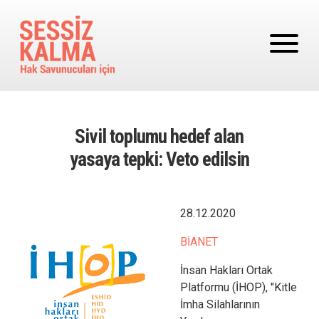
Ana içeriğe atla
Sivil toplumu hedef alan
yasaya tepki: Veto edilsin
Image
28.12.2020
BİANET
İnsan Hakları Ortak
Platformu (İHOP), "Kitle
İmha Silahlarının